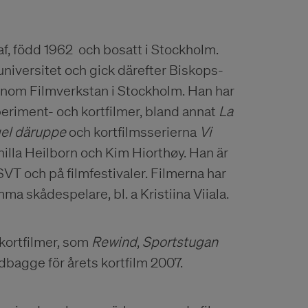
af, född 1962 och bosatt i Stockholm.
niversitet och gick därefter Biskops-
 inom Filmverkstan i Stockholm. Han har
eriment- och kortfilmer, bland annat
La
el däruppe
och kortfilmsserierna
Vi
nilla Heilborn och Kim Hiorthøy. Han är
SVT och på filmfestivaler. Filmerna har
a skådespelare, bl. a Kristiina Viiala.
 kortfilmer, som
Rewind
,
Sportstugan
dbagge för årets kortfilm 2007.