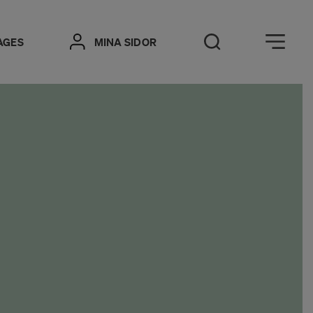
Öppna meny
AGES
MINA SIDOR
Öppna sök