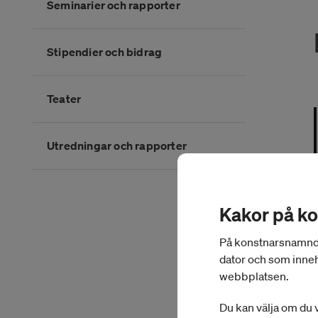
Seminarier och rapporter
Stipendier och bidrag
Teater
Utredningar och rapporter
Slutet på kategorimenyn
Kakor på k
På konstnarsnamnden.
dator och som inneh
webbplatsen.
Du kan välja om du v