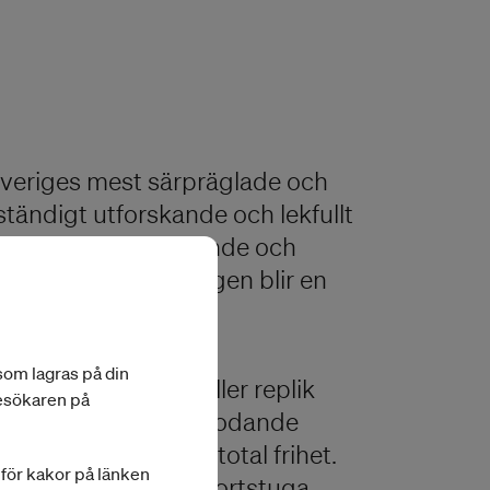
 Sveriges mest särpräglade och
ändigt utforskande och lekfullt
med många återkommande och
koreografiska bidragen blir en
 som lagras på din
, där ingen bild eller replik
besökaren på
er gärna en mer djuplodande
rade sökande efter total frihet.
a för kakor på länken
er varför inte i en sportstuga,