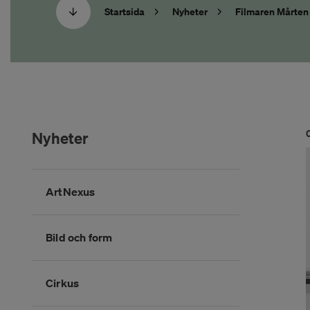
Startsida
Nyheter
Filmaren Mårten
Nyheter
Hoppa
ArtNexus
över
kategorimenyn
Bild och form
Cirkus