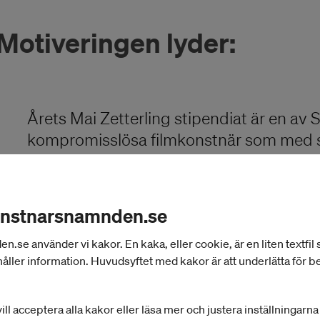
Motiveringen lyder:
Årets Mai Zetterling stipendiat är en av
kompromisslösa filmkonstnär som med st
filmspråk ofta arbetar kollaborativt 
fruktbara samarbeten, där inte minst de 
omistlig del av den estetiska kärnan.
onstnarsnamnden.se
se använder vi kakor. En kaka, eller cookie, är en liten textfil
Det rytmiska och underfundiga berättandet
åller information. Huvudsyftet med kakor är att underlätta för 
behöver vara för liten eller apart, rymm
tematik om individers tröstlösa och förvir
ill acceptera alla kakor eller läsa mer och justera inställningarn
Kanske i Alaska, Tokyo eller Österlen? Ell