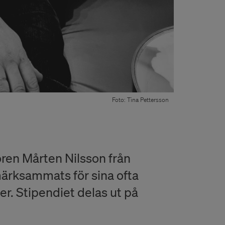
Foto: Tina Pettersson
ören Mårten Nilsson från
ärksammats för sina ofta
r. Stipendiet delas ut på