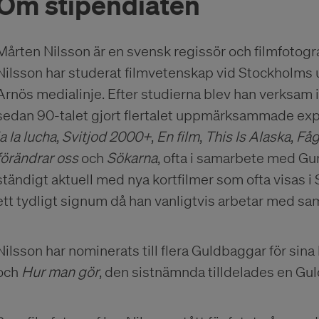
Om stipendiaten
Mårten Nilsson är en svensk regissör och filmfotogr
Nilsson har studerat filmvetenskap vid Stockholms u
Arnös medialinje. Efter studierna blev han verksam
sedan 90-talet gjort flertalet uppmärksammade exp
la la lucha
,
Svitjod 2000+
,
En film
,
This Is Alaska
,
Fåg
förändrar oss
och
Sökarna
, ofta i samarbete med Gu
ständigt aktuell med nya kortfilmer som ofta visas i 
ett tydligt signum då han vanligtvis arbetar med samm
Nilsson har nominerats till flera Guldbaggar för sina
och
Hur man gör
, den sistnämnda tilldelades en Gul