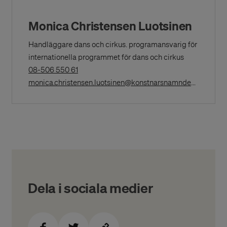
Monica Christensen Luotsinen
Handläggare dans och cirkus. programansvarig för
internationella programmet för dans och cirkus
(Opens
08-506 550 61
in
(Opens
monica.christensen.luotsinen@konstnarsnamnden.se
a
New
Window)
Dela i sociala medier