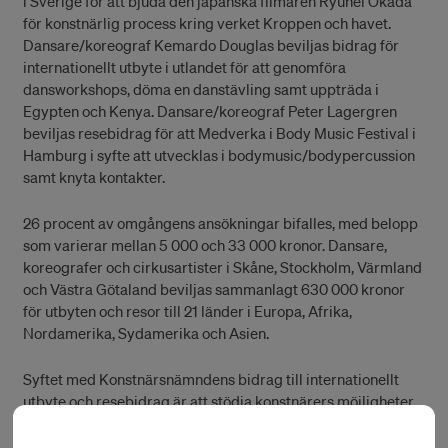
i Sverige för att bjuda den japanska filmaren Ryuhei Okada
för konstnärlig process kring verket Kroppen och havet.
Dansare/koreograf Kemardo Douglas beviljas bidrag för
internationellt utbyte i utlandet för att genomföra
dansworkshops, döma en danstävling samt uppträda i
Egypten och Kenya. Dansare/koreograf Peter Lagergren
beviljas resebidrag för att Medverka i Body Music Festival i
Hamburg i syfte att utvecklas i bodymusic/bodypercussion
samt knyta kontakter.
26 procent av omgångens ansökningar bifalles, med belopp
som varierar mellan 5 000 och 33 000 kronor. Dansare,
koreografer och cirkusartister i Skåne, Stockholm, Värmland
och Västra Götaland beviljas sammanlagt 630 000 kronor
för utbyten och resor till 21 länder i Europa, Afrika,
Nordamerika, Sydamerika och Asien.
Syftet med Konstnärsnämndens bidrag till internationellt
utbyte och resebidrag är att stödja konstnärers möjligheter
att skapa, utveckla och fördjupa kontakter i utlandet.
Bidragen avser att stödja konstnärer som är inbjudna till