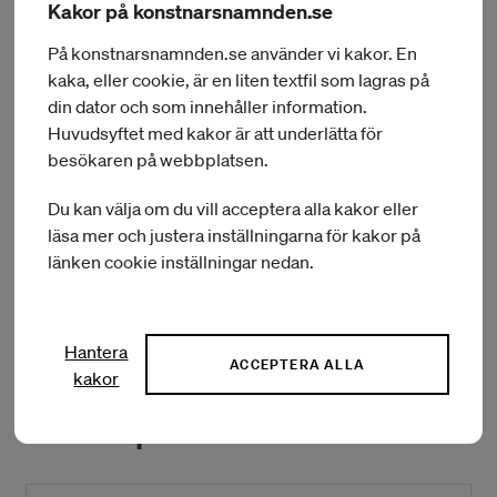
Kakor på konstnarsnamnden.se
utlandet för ett publikt framträdande eller samarbete, för
egeninitierade arbets- eller studievistelser i utlandet där
På konstnarsnamnden.se använder vi kakor. En
inbjudan saknas samt för konstnärers internationella
kaka, eller cookie, är en liten textfil som lagras på
samarbeten i Sverige.
din dator och som innehåller information.
Huvudsyftet med kakor är att underlätta för
Bidrag till internationella utbyten och resor kan sökas
besökaren på webbplatsen.
löpande och beslutas fyra gånger per år. Nästa deadline för
att ansöka är 31 augusti 2023 med beslut i oktober.
Du kan välja om du vill acceptera alla kakor eller
läsa mer och justera inställningarna för kakor på
länken cookie inställningar nedan.
Här presenteras de som beviljats internationellt
utbyte eller resebidrag inom dans och cirkus
Hantera
ACCEPTERA ALLA
kakor
Kontaktperson