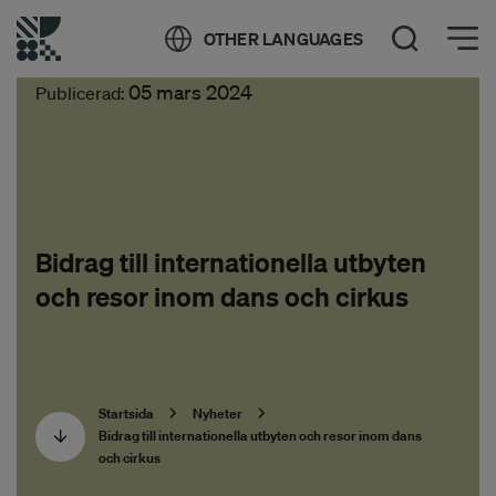
Öppna meny
OTHER LANGUAGES
Öppna sök
05 mars 2024
Publicerad:
Bidrag till internationella utbyten
och resor inom dans och cirkus
Startsida
Nyheter
Bidrag till internationella utbyten och resor inom dans
och cirkus