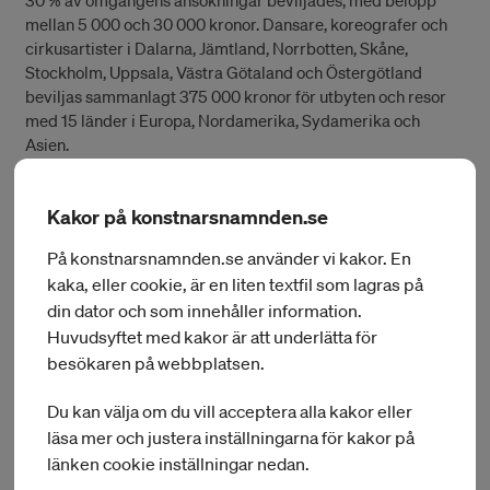
30 % av omgångens ansökningar beviljades, med belopp
mellan 5 000 och 30 000 kronor. Dansare, koreografer och
cirkusartister i Dalarna, Jämtland, Norrbotten, Skåne,
Stockholm, Uppsala, Västra Götaland och Östergötland
beviljas sammanlagt 375 000 kronor för utbyten och resor
med 15 länder i Europa, Nordamerika, Sydamerika och
Asien.
Syftet med Konstnärsnämndens bidrag till internationellt
Kakor på konstnarsnamnden.se
utbyte och resebidrag är att stödja konstnärers möjligheter
att skapa, utveckla och fördjupa kontakter i utlandet.
På konstnarsnamnden.se använder vi kakor. En
Bidragen avser att stödja konstnärer som är inbjudna till
kaka, eller cookie, är en liten textfil som lagras på
utlandet för ett publikt framträdande eller samarbete, för
din dator och som innehåller information.
egeninitierade arbets- eller studievistelser i utlandet där
Huvudsyftet med kakor är att underlätta för
inbjudan saknas samt för konstnärers internationella
besökaren på webbplatsen.
samarbeten i Sverige.
Du kan välja om du vill acceptera alla kakor eller
Bidrag till internationella utbyten och resor kan sökas
läsa mer och justera inställningarna för kakor på
löpande och beslutas fyra gånger per år. Nästa deadline för
att ansöka är 16 april 2024 med beslut i maj.
länken cookie inställningar nedan.