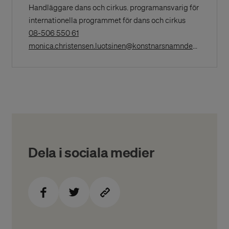
Handläggare dans och cirkus. programansvarig för
internationella programmet för dans och cirkus
(Opens
08-506 550 61
in
(Opens
monica.christensen.luotsinen@konstnarsnamnden.se
a
New
Window)
Dela i sociala medier