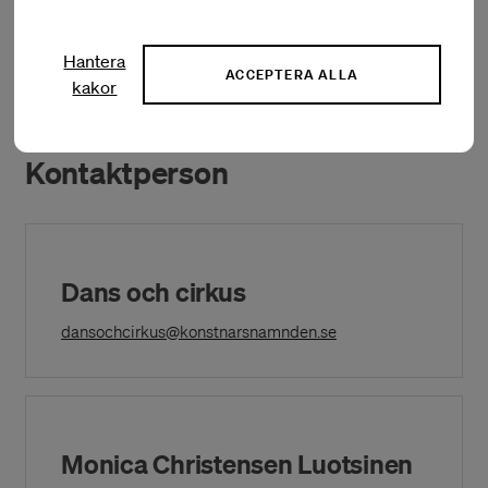
Hantera
Förteckning över beviljade bidrag
ACCEPTERA ALLA
kakor
Kontaktperson
Dans och cirkus
(Opens in a New Win
dansochcirkus@konstnarsnamnden.se
Monica Christensen Luotsinen