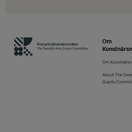
Om
Konstnärs
Om Konstnärs
About The Swed
Grants Commit