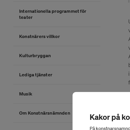
Internationella programmet för
teater
Konstnärers villkor
Kulturbryggan
Lediga tjänster
Musik
Om Konstnärsnämnden
Kakor på k
På konstnarsnamnden.