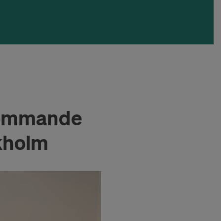
kommande
kholm