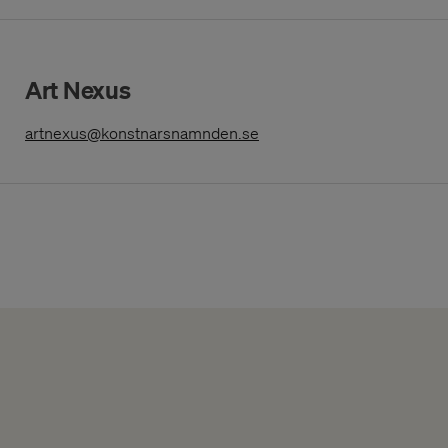
Art Nexus
(Opens in a New Window)
artnexus@konstnarsnamnden.se