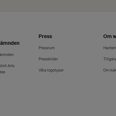
Press
Om w
nämnden
Pressrum
Hanteri
nämnden
Pressbilder
Tillgän
ish Arts
Våra logotyper
Om kak
tee