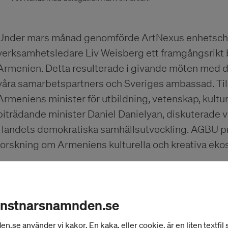
Under mars månad genomförde ArtNexus enhetsche
verksamhetsledare Liv Weisberg ett framgångsrikt b
Armenien. Detta resulterade i givande möten med 
våra samarbetspartners och Sveriges ambassad. T
Armeniens minister för utbildning, vetenskap, kult
biträdande minister Daniel Danielyan, diskuterade v
i landets demokratiska samhällsutveckling. AGBU pr
forskning om Armeniens kulturella och kreativa eko
Vår partner Institute for Contemporary Art (ICA) ha
kursen ”How to survive as an emerging artist”. Unde
onstnarsnamnden.se
möjlighet att träffa deltagarna från den första omg
se använder vi kakor. En kaka, eller cookie, är en liten textfil
deras framgångsrika deltagande. Under våren komm