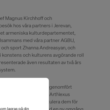
f Magnus Kirchhoff och
esök hos våra partners i Jerevan,
det armeniska kulturdepartementet,
illsammans med våra partner AGBU,
ur och sport Zhanna Andreasyan, och
i konstens och kulturens avgörande roll
esenterade även resultaten av två års
system.
r under det senaste året genomfört
r besöket i Jerevan fick ArtNexus
ången av kursen och gratulera dem för
 som lagras på din
er ICA att fortsätta med en ny omgång