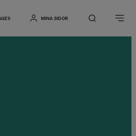
Öppna meny
AGES
MINA SIDOR
Öppna sök