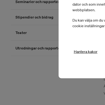
Seminarier och rapporter
dator och som inneh
webbplatsen.
Stipendier och bidrag
Du kan välja om du v
cookie inställninga
Teater
Utredningar och rapporter
Hantera kakor
Slutet på kategorimenyn