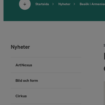
Startsida
Nyheter
Besök i Armenie
Nyheter
Hoppa
ArtNexus
över
kategorimenyn
Bild och form
Cirkus