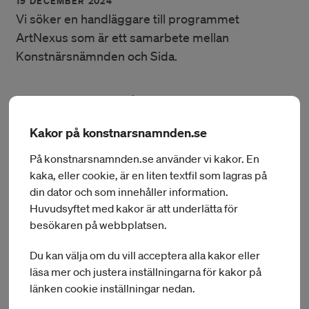
19 DECEMBER 2024
Vi söker en handläggare till programmet
ArtNexus som är ett samarbete mellan
Konstnärsnämnden och Sida.
Vill du medverka till att på ett innovativt sätt kombinera
konst och kultur med biståndsarbete? Har du kunskap om
konstnärers villkor och om kulturpolitik? Då kan du vara den
Kakor på konstnarsnamnden.se
vi söker.
På konstnarsnamnden.se använder vi kakor. En
kaka, eller cookie, är en liten textfil som lagras på
Nu söker vi en handläggare till programmet ArtNexus som
din dator och som innehåller information.
är ett samarbete mellan Konstnärsnämnden och Sida.
Anställningen är en tillsvidareanställning på 100%.
Huvudsyftet med kakor är att underlätta för
besökaren på webbplatsen.
Artnexus utgångspunkt är att verka för en stark konstnärlig
frihet med yttrandefriheten som grund. Uppdraget från
Du kan välja om du vill acceptera alla kakor eller
regeringen är att verka för synergier mellan kultur- och
läsa mer och justera inställningarna för kakor på
biståndspolitiska insatser.
länken cookie inställningar nedan.