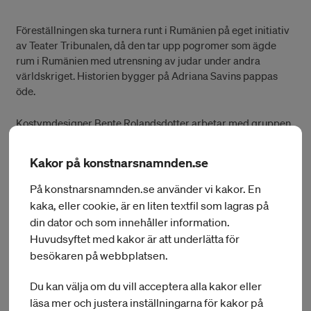
Föreställningen ska turnera runt i Rumänien på eget initiativ
av Teater Tribunalen, då den tar upp pogromer som ägde
rum i Rumänien med utrensning av judar under andra
världskriget. Historien bygger på Adriana Savins pappas
öde.
Kostymdesigner Bente Rolandsdotter arbetar med gruppen
Andra Operan och ska bjuda in operaregissören Jacopo
Spirei från Italien till Sverige. De ska arbeta fram en
Kakor på konstnarsnamnden.se
operauppsättning under en månads arbete i Stockholm.
Verket ”La Liberazione” från år 1625 är komponerat av en
På konstnarsnamnden.se använder vi kakor. En
kvinna och ett av de första verken som etablerar det vi idag
kaka, eller cookie, är en liten textfil som lagras på
kallar opera och ska ha premiär under Confidencen Opera &
din dator och som innehåller information.
Music Festival i augusti.
Huvudsyftet med kakor är att underlätta för
besökaren på webbplatsen.
I denna omgång hanterades 70 ansökningar varav 35
procent kunde beviljas.
Du kan välja om du vill acceptera alla kakor eller
läsa mer och justera inställningarna för kakor på
Nästa deadline för att söka resebidrag och internationella