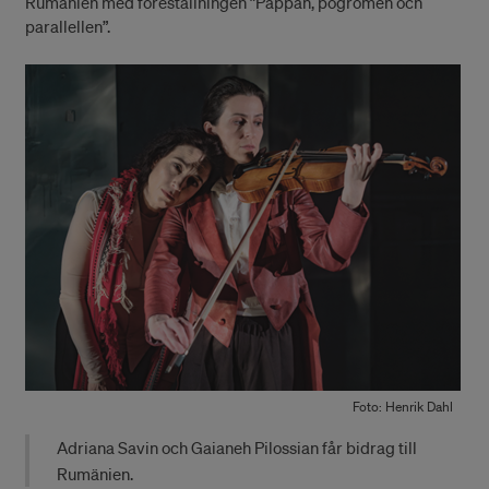
Rumänien med föreställningen ”Pappan, pogromen och
parallellen”.
Foto: Henrik Dahl
Adriana Savin och Gaianeh Pilossian får bidrag till
Rumänien.