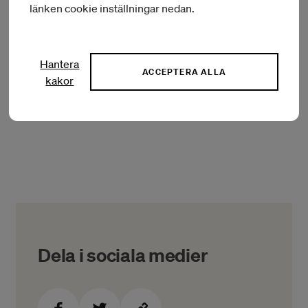
länken cookie inställningar nedan.
utbyten är den 4 maj kl. 14.00.
Hantera
Förteckning över beviljade Internationellt utbyte
ACCEPTERA ALLA
kakor
och resebidrag inom teater
Dela i sociala medier