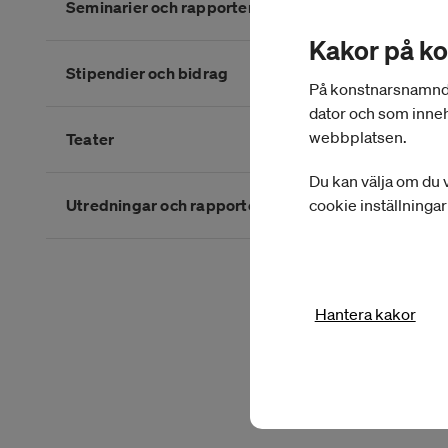
Seminarier och rapporter
Kakor på k
Stipendier och bidrag
På konstnarsnamnden.
dator och som inneh
webbplatsen.
Teater
Du kan välja om du v
cookie inställninga
Utredningar och rapporter
Slutet på kategorimenyn
Hantera kakor