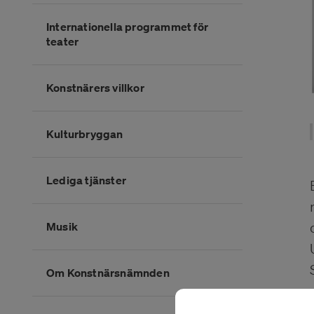
Internationella programmet för
teater
Konstnärers villkor
Kulturbryggan
Lediga tjänster
Musik
Om Konstnärsnämnden