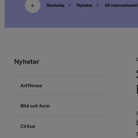
Startsida
Nyheter
24 internationel
Nyheter
Hoppa
ArtNexus
över
kategorimenyn
Bild och form
Cirkus