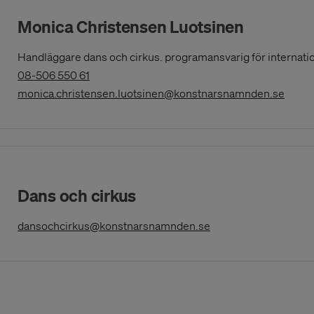
Monica Christensen Luotsinen
Handläggare dans och cirkus. programansvarig för internati
(Opens
08-506 550 61
in
(Open
monica.christensen.luotsinen@konstnarsnamnden.se
a
New
Window)
Dans och cirkus
(Opens in a New Wi
dansochcirkus@konstnarsnamnden.se