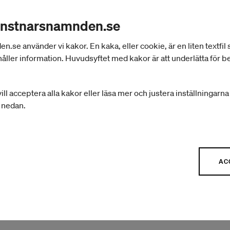
Israel Aloni är inbjuden till residens hos CIRCE – E
Theater på Tbilisi, Georgien I residenset ingår även a
onstnarsnamnden.se
projektet Boys Just Want to Have Fun med lokala artis
se använder vi kakor. En kaka, eller cookie, är en liten textfil
åller information. Huvudsyftet med kakor är att underlätta för 
Cirkusartisterna Arttu Lahtinen och Stina Otterström 
surPrize på Kabaréteatern Carambolage i Bolzano, Itali
ill acceptera alla kakor eller läsa mer och justera inställningarn
föreställningen Soft Spot.
r nedan.
Till London reser Kyra Bergman för att inspireras och
kommande uppdrag som huvudkoreograf för en musik
AC
musikalföreställningar, analysera koreografiskt be
på musikal och fysisk teater ger möjlighet att samla
idéer och inspiration till att vidareutveckla metod o
musikalgenren.