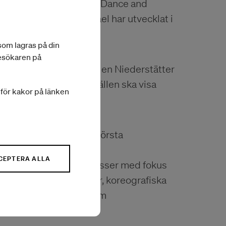
xperimental Platform for Dance and
tt dela den praktik Israel har utvecklat i
ter i Tbilisi.
 som lagras på din
besökaren på
är inbjudna till festivalen Niederstätter
en där de vid tre tillfällen ska visa
a för kakor på länken
 förbereda sig för sitt första
al. Att se aktuella
CEPTERA ALLA
rättande samt ta dansklasser med fokus
 konstnärliga referenser, koreografiska
ch konstnärliga röst inom