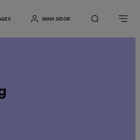
Öppna meny
AGES
MINA SIDOR
Öppna sök
g