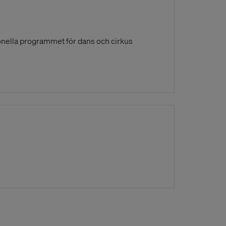
onella programmet för dans och cirkus
s in a New Window)
ndow)