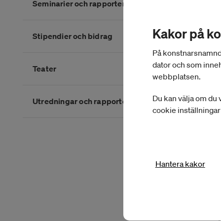
Seminarier och rapporter
Kakor på k
Stipendier och bidrag
På konstnarsnamnden.
dator och som inneh
Teater
webbplatsen.
Du kan välja om du v
Utredningar och rapporter
cookie inställninga
Slutet på kategorimenyn
Hantera kakor