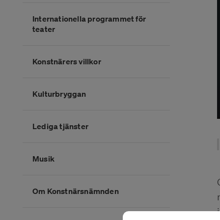
Internationella programmet för
teater
Konstnärers villkor
Kulturbryggan
Lediga tjänster
Musik
Om Konstnärsnämnden