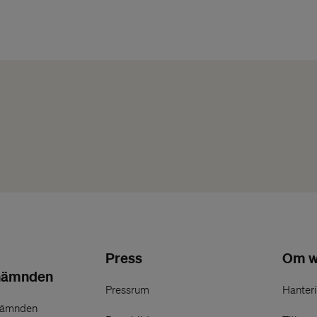
Press
Om w
nämnden
Pressrum
Hanteri
nämnden