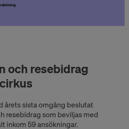
ördelning
en och resebidrag
cirkus
d årets sista omgång beslutat
och resebidrag som beviljas med
alt inkom 59 ansökningar.