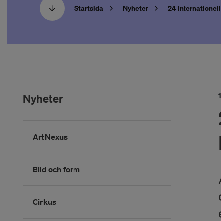
Startsida
Nyheter
24 internationell
Nyheter
Hoppa
ArtNexus
över
kategorimenyn
Bild och form
Cirkus