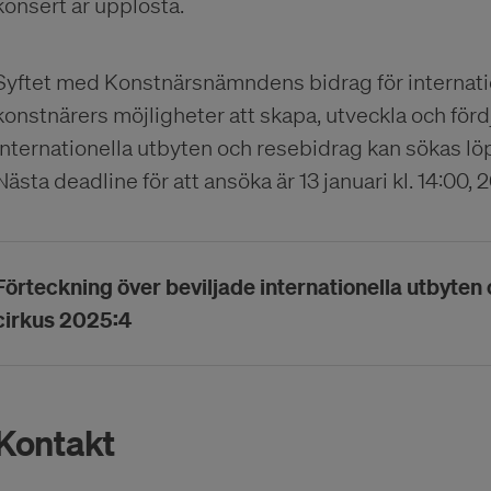
konsert är upplösta.
Syftet med Konstnärsnämndens bidrag för internation
konstnärers möjligheter att skapa, utveckla och fördj
internationella utbyten och resebidrag kan sökas lö
Nästa deadline för att ansöka är 13 januari kl. 14:00,
Förteckning över beviljade internationella utbyte
cirkus 2025:4
Kontakt