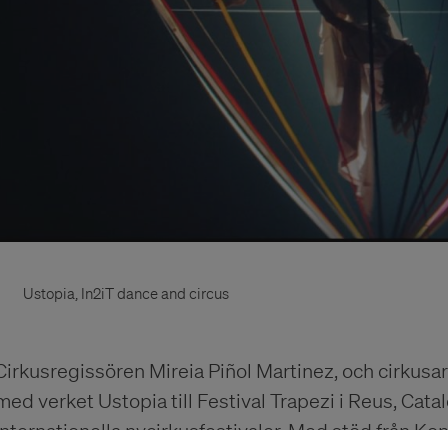
Ustopia, In2iT dance and circus
Cirkusregissören Mireia Piñol Martinez, och cirkusart
med verket Ustopia till Festival Trapezi i Reus, Cat
internationella nycirkusfestivaler. Med stöd från