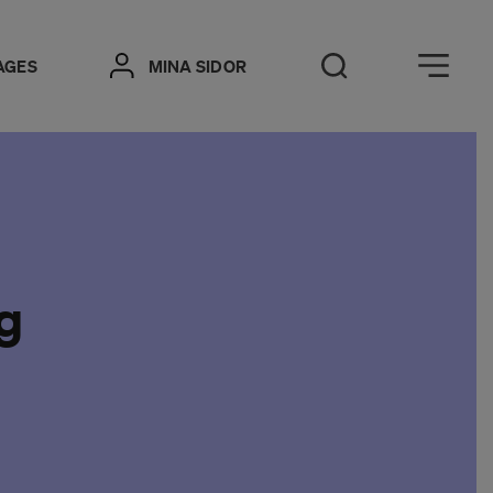
Öppna meny
AGES
MINA SIDOR
Öppna sök
g