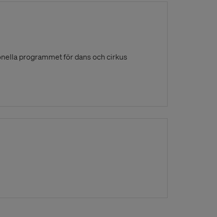
onella programmet för dans och cirkus
s in a New Window)
ndow)