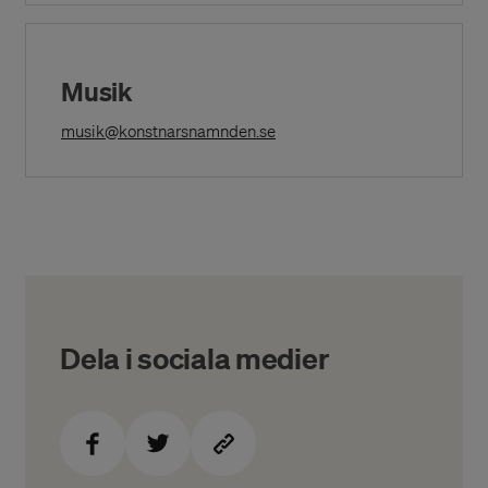
New
Window)
Musik
(Opens in a New Window)
musik@konstnarsnamnden.se
Dela i sociala medier