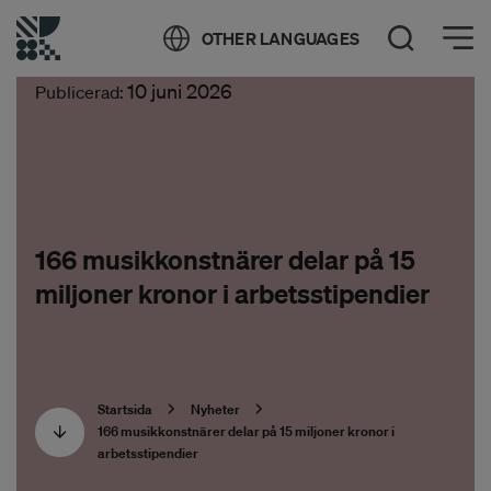
Öppna meny
OTHER LANGUAGES
Öppna sök
10 juni 2026
Publicerad:
166 musikkonstnärer delar på 15
miljoner kronor i arbetsstipendier
Startsida
Nyheter
166 musikkonstnärer delar på 15 miljoner kronor i
arbetsstipendier