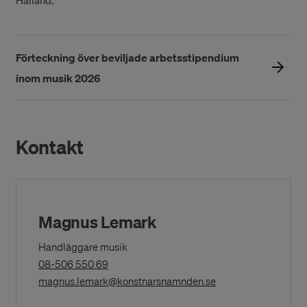
Halland.
Förteckning över beviljade arbetsstipendium
inom musik 2026
Kontakt
Magnus Lemark
Handläggare musik
(Opens
08-506 550 69
in
(Opens in a New Wi
magnus.lemark@konstnarsnamnden.se
a