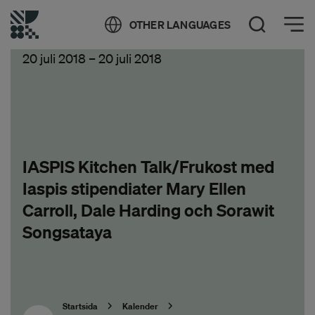
Öppna meny
OTHER LANGUAGES
Öppna sök
20 juli 2018
–
20 juli 2018
IASPIS Kitchen Talk/Frukost med
Iaspis stipendiater Mary Ellen
Carroll, Dale Harding och Sorawit
Songsataya
Startsida
Kalender