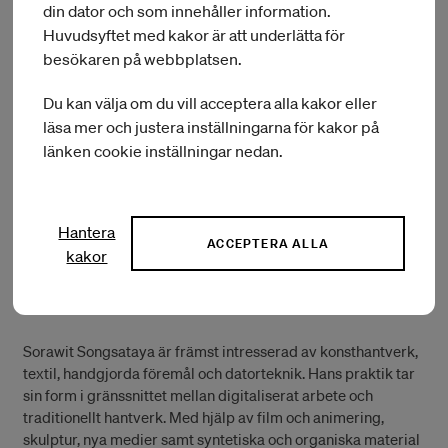
din dator och som innehåller information.
National” på Art Gallery of New South Wales. En bok om hans
Huvudsyftet med kakor är att underlätta för
konstnärskap, ”Dale Harding: Body of Objects”, gavs 2017 ut
av Griffith University. 2015 presenterade Institute of Modern
besökaren på webbplatsen.
Art i Brisbane en separatutställning med Hardings arbeten
med titeln ”White Collared”. I september 2016 deltog
Du kan välja om du vill acceptera alla kakor eller
Harding i den 11:e Gwangju-biennalen, med Maria Lind som
läsa mer och justera inställningarna för kakor på
curator, och 2018 deltar han i hennes utställning ”Soon
länken cookie inställningar nedan.
Enough” på Tensta Konsthall, Stockholm.
http://www.biennial.com/2018/exhibition/artists/dale-
Hantera
harding
ACCEPTERA ALLA
kakor
Sorawit Songsataya
(NZL)
Residensstipendiat i Stockholm 3 april – 29 juli 2018.
Sorawit Songsataya är främst intresserad av konsthantverk,
textil, handgjorda föremål och datorteknik. Hans praktik tar
sin form i gränssnittet mellan digitaliserat arbete och
traditionellt hantverk. Med hjälp av film och animering,
skulptur, nya medier samt syntetiska och organiska material