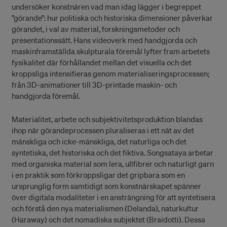
undersöker konstnären vad man idag lägger i begreppet
”görande”: hur politiska och historiska dimensioner påverkar
görandet, i val av material, forskningsmetoder och
presentationssätt. Hans videoverk med handgjorda och
maskinframställda skulpturala föremål lyfter fram arbetets
fysikalitet där förhållandet mellan det visuella och det
kroppsliga intensifieras genom materialiseringsprocessen;
från 3D-animationer till 3D-printade maskin- och
handgjorda föremål.
Materialitet, arbete och subjektivitetsproduktion blandas
ihop när görandeprocessen pluraliseras i ett nät av det
mänskliga och icke-mänskliga, det naturliga och det
syntetiska, det historiska och det fiktiva. Songsataya arbetar
med organiska material som lera, ullfibrer och naturligt garn
i en praktik som förkroppsligar det gripbara som en
ursprunglig form samtidigt som konstnärskapet spänner
över digitala modaliteter i en ansträngning för att syntetisera
och förstå den nya materialismen (Delanda), naturkultur
(Haraway) och det nomadiska subjektet (Braidotti). Dessa