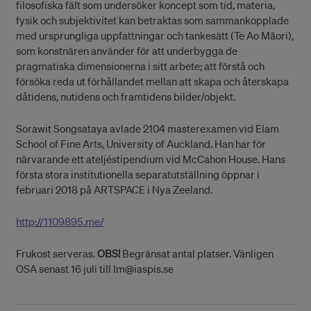
filosofiska fält som undersöker koncept som tid, materia,
fysik och subjektivitet kan betraktas som sammankopplade
med ursprungliga uppfattningar och tankesätt (Te Ao Māori),
som konstnären använder för att underbygga de
pragmatiska dimensionerna i sitt arbete; att förstå och
försöka reda ut förhållandet mellan att skapa och återskapa
dåtidens, nutidens och framtidens bilder/objekt.
Sorawit Songsataya avlade 2104 masterexamen vid Elam
School of Fine Arts, University of Auckland. Han har för
närvarande ett ateljéstipendium vid McCahon House. Hans
första stora institutionella separatutställning öppnar i
februari 2018 på ARTSPACE i Nya Zeeland.
http://1109895.me/
Frukost serveras.
OBS!
Begränsat antal platser. Vänligen
OSA senast 16 juli till lm@iaspis.se