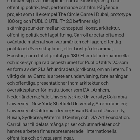
sträcker sig över discipliner som arkitektur/design och
offentlig politik, text, performance och film. Pågående
projekt som till exempel The Circle Game i Dubai, prototype
180.org och PUBLIC UTILITY 2.0 befinner sig i
skärningspunkten mellan konceptuell konst, arkitektur,
offentlig politik och lagstiftning. Carroll arbetar ofta med
oväntade material som varumärken och lagen, offentlig
politik och översiktsplaner, eller brist på desamma, i
Houston, som i fallet prototype 180. Eller det internationella
och icke-synliga radiospektrumet för Public Utility 2.0 som
en form av det 21:a århundradets jordkonst, om än i etern. En
viktig del av Carrolls arbete är undervisning, föreläsningar
och offentliga presentationer inom arkitektur och
översiktsplaner för institutioner som DAI, Arnhem,
Nederländerna; Yale University; Rice University; Columbia
University i New York; Sheffield University, Storbritannien;
University of California i Irvine; Pusan National University,
Busan, Sydkorea; Watermill Center; och DIA Art Foundation.
Carroll har tilldelats många priser och utmärkelser och
hennes arbeten finns representerade i internationella
offentliga och privata samlingar.