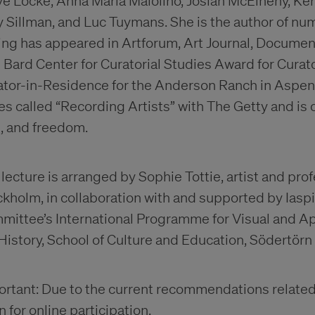
e Locke, Anna Maria Maiolino, Josiah McElheny, Ker
 Sillman, and Luc Tuymans. She is the author of nu
ing has appeared in Artforum, Art Journal, Document
 Bard Center for Curatorial Studies Award for Curato
ator-in-Residence for the Anderson Ranch in Aspen
es called “Recording Artists” with The Getty and is c
, and freedom.
lecture is arranged by Sophie Tottie, artist and profe
kholm, in collaboration with and supported by Iasp
ittee’s International Programme for Visual and Ap
History, School of Culture and Education, Södertörn
rtant: Due to the current recommendations related t
 for online participation.