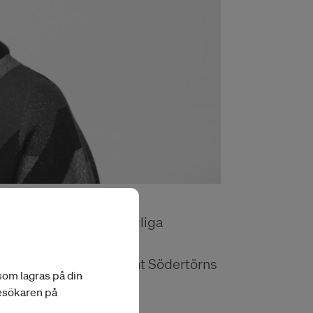
 och professor vid Kungliga
bete med Iaspis,
och formkonstnärer samt Södertörns
 som lagras på din
besökaren på