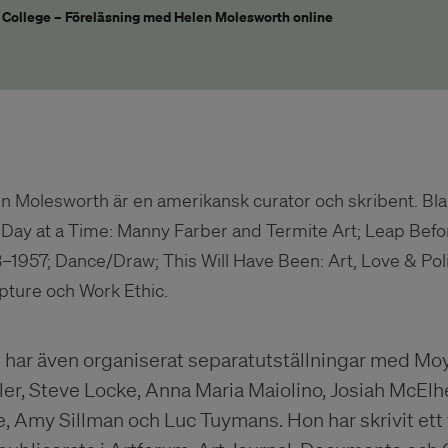
 College – Föreläsning med Helen Molesworth online
n Molesworth är en amerikansk curator och skribent. Bla
Day at a Time: Manny Farber and Termite Art; Leap Befo
–1957; Dance/Draw; This Will Have Been: Art, Love & Polit
pture och Work Ethic.
 har även organiserat separatutställningar med Moy
er, Steve Locke, Anna Maria Maiolino, Josiah McElh
, Amy Sillman och Luc Tuymans. Hon har skrivit ett 