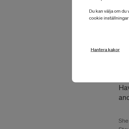
Vik
Du kan välja om du v
äga 
cookie inställninga
Eng
Hantera kakor
Hel
inc
You
Hav
and
She