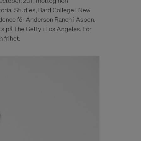
 October. 2011 mottog hon
torial Studies, Bard College i New
idence för Anderson Ranch i Aspen.
ts på The Getty i Los Angeles. För
 frihet.