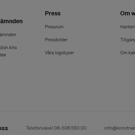
Press
Om w
nämnden
Pressrum
Hanteri
nämnden
Pressbilder
Tillgän
ish Arts
Våra logotyper
Om kak
tee
oss
Telefonväxel
08-506 550 00
info@konstna