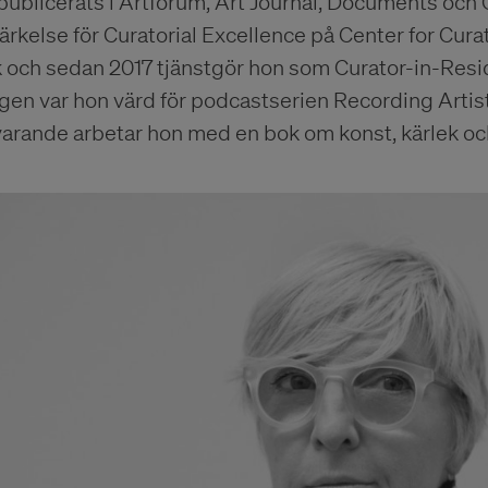
publicerats i Artforum, Art Journal, Documents och
rkelse för Curatorial Excellence på Center for Cura
k och sedan 2017 tjänstgör hon som Curator-in-Res
gen var hon värd för podcastserien Recording Artis
arande arbetar hon med en bok om konst, kärlek och