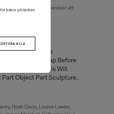
 kommer föreläsningen endast att
a för kakor på länken
CEPTERA ALLA
r major exhibitions
nd Termite Art; Leap Before
; Dance/Draw; This Will
; Part Object Part Sculpture,
vey, Noah Davis, Louise Lawler,