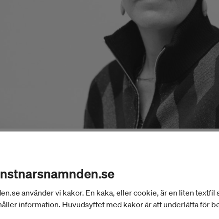
läsningen är arrangerad av Sophie Tottie, konstnär
sthögskolan i Stockholm, med stöd av- och i samar
onstnarsnamnden.se
stnärsnämndens internationella program för bild- 
se använder vi kakor. En kaka, eller cookie, är en liten textfil
skola och Index i Stockholm.
åller information. Huvudsyftet med kakor är att underlätta för 