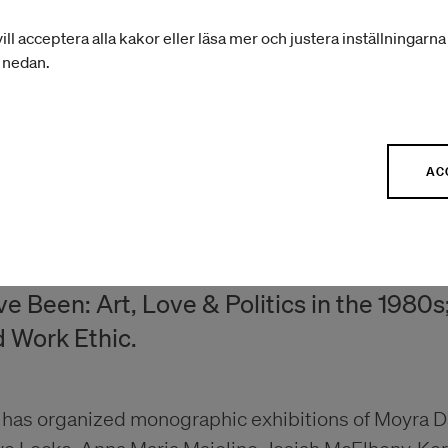
tigt: I linje med myndigheternas rekommendationer
ill acceptera alla kakor eller läsa mer och justera inställningarn
rum online.
r nedan.
lish
AC
en Molesworth is a curator and writer. He
lude: One Day at a Time: Manny Farber a
 Look: Black Mountain College 1933–1957
e Been: Art, Love & Politics in the 1980s
 Work Ethic.
 has organized monographic exhibitions of Moyra Da