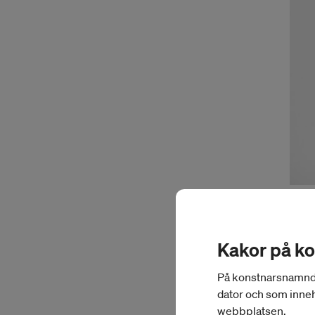
Före
Kon
Kakor på k
Kon
På konstnarsnamnden.
hög
dator och som inneh
webbplatsen.