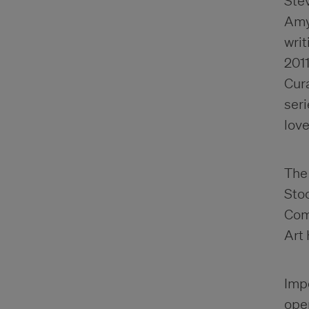
Stev
Amy
writ
2011
Cur
seri
love
The 
Stoc
Comm
Art 
Impo
open