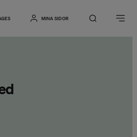
Öppna meny
AGES
MINA SIDOR
Öppna sök
med