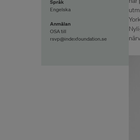
har 
Språk
Engelska
utmä
Yor
Anmälan
Nyli
OSA till
närv
rsvp@indexfoundation.se