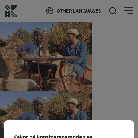
Öppna meny
OTHER LANGUAGES
Öppna sök
Kakor på konstnarsnamnden.se