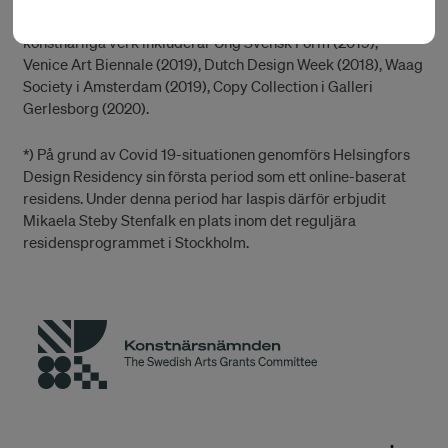
invigningsutställning Modellarkivet. Visningar av hennes
konstnärliga verk inkluderar Ung Svensk Form (2019),
Venice Art Biennale (2019), Dutch Design Week (2018), Waag
Society i Amsterdam (2019), Copy Collection i Galleri
Gerlesborg (2020).
*) På grund av Covid 19-situationen genomförs Helsingfors
Design Residency sin första period som ett online-baserat
residens. Under denna period har Iaspis därför erbjudit
Mikaela Steby Stenfalk en plats inom det reguljära
residensprogrammet i Stockholm.