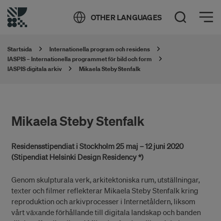
Öppna meny
OTHER LANGUAGES
Öppna sök
Startsida
Internationella program och residens
IASPIS – Internationella programmet för bild och form
IASPIS digitala arkiv
Mikaela Steby Stenfalk
Mikaela Steby Stenfalk
Residensstipendiat i Stockholm 25 maj – 12 juni 2020
(Stipendiat Helsinki Design Residency *)
Genom skulpturala verk, arkitektoniska rum, utställningar,
texter och filmer reflekterar Mikaela Steby Stenfalk kring
reproduktion och arkivprocesser i Internetåldern, liksom
vårt växande förhållande till digitala landskap och banden