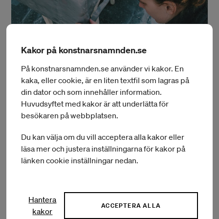
Kakor på konstnarsnamnden.se
På konstnarsnamnden.se använder vi kakor. En
kaka, eller cookie, är en liten textfil som lagras på
din dator och som innehåller information.
Huvudsyftet med kakor är att underlätta för
besökaren på webbplatsen.
Du kan välja om du vill acceptera alla kakor eller
läsa mer och justera inställningarna för kakor på
Mikaela har en examen i arkitektur från KTH Kungliga
länken cookie inställningar nedan.
Tekniska Högskolan och från Man & Communication, Design
Academy Eindhoven och rör sig flytande mellan områdena
arkitektur, design och konst. 2017 anslöt hon sig till ArkDes
som curator för samtida arkitektur och design, där hon
Hantera
ACCEPTERA ALLA
arbetade med konceptualisering och förverkligande av
kakor
museets nya galleriutrymme Boxen, samt organiserade dess