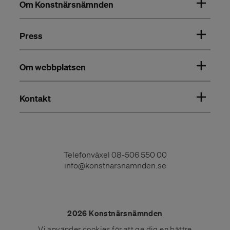
Om Konstnärsnämnden
Press
Om webbplatsen
Kontakt
Telefonväxel
08-506 550 00
info@konstnarsnamnden.se
2026 Konstnärsnämnden
Vi använder
cookies
för att ge dig en bättre