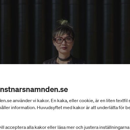
onstnarsnamnden.se
se använder vi kakor. En kaka, eller cookie, är en liten textfil
åller information. Huvudsyftet med kakor är att underlätta för 
ill acceptera alla kakor eller läsa mer och justera inställningarn