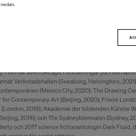
r nedan.
nie Yeung @ Visual Voices, Courtesy of M+, Hong Kong.
AC
Su Angela Su: Arise, Hong Kong in Venice på den 5
tt beställningsverk från M+ och HKADC. 2019 fick S
resentera ett nytt projekt på Contagious Cities: Far
 Hon har även deltagit i utställningar på internati
 annat Verkstadshallen (Sveaborg, Helsingfors, 2021
Contemporáneo (Mexico City, 2020); The Drawing Cen
 for Contemporary Art (Beijing, 2020); Frieze Lond
 (London, 2019); Akademie der bildenden Künste Wie
ijing, 2014); och 17:e Sydneybiennalen (Sydney, 20
rty och 2017 science fictionantologin Dark Fluid, 
tt verktyg för social rättvisa.