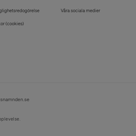
glighetsredogörelse
Våra sociala medier
or (cookies)
rsnamnden.se
pplevelse.