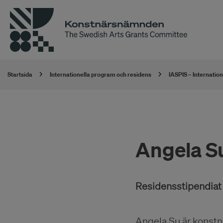
Startsida
Internationella program och residens
IASPIS – Internatio
Angela S
Residensstipendiat 
Angela Su är konstn