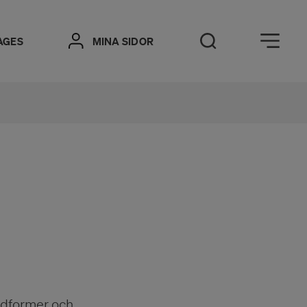
Öppna meny
AGES
MINA SIDOR
Öppna sök
idformer och