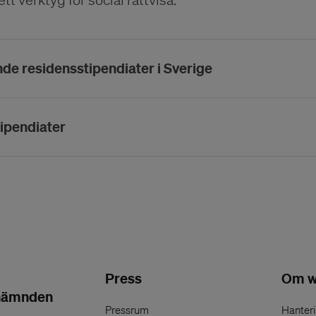
ande residensstipendiater i Sverige
tipendiater
Press
Om w
nämnden
Pressrum
Hanteri