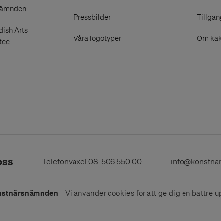
nämnden
Pressbilder
Tillgän
ish Arts
Våra logotyper
Om kak
tee
oss
Telefonväxel
08-506 550 00
info@konstna
nstnärsnämnden
Vi använder
cookies
för att ge dig en bättre u