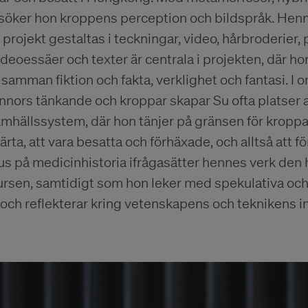
söker hon kroppens perception och bildspråk. Hen
projekt gestaltas i teckningar, video, hårbroderier
ideoessäer och texter är centrala i projekten, där ho
r samman fiktion och fakta, verklighet och fantasi. I
nnors tänkande och kroppar skapar Su ofta platser
samhällssystem, där hon tänjer på gränsen för kropp
rta, att vara besatta och förhäxade, och alltså att f
us på medicinhistoria ifrågasätter hennes verk den
ursen, samtidigt som hon leker med spekulativa o
 och reflekterar kring vetenskapens och teknikens i