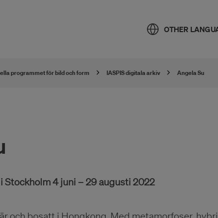
OTHER LANGU
nella programmet för bild och form
IASPIS digitala arkiv
Angela Su
u
i Stockholm 4 juni – 29 augusti 2022
är och bosatt i Hongkong. Med metamorfoser, hybr