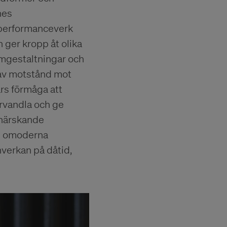
nes
, performanceverk
n ger kropp åt olika
 omgestaltningar och
 av motstånd mot
ars förmåga att
örvandla och ge
 härskande
ch omoderna
nverkan på dåtid,