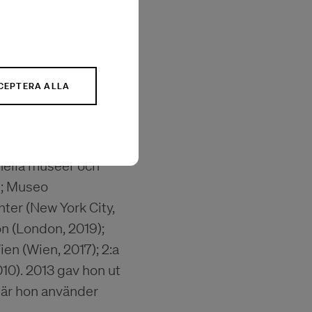
CEPTERA ALLA
9:e
u i uppdrag av
 Away, Too Close, på
onella museer och
); Museo
ter (New York City,
on (London, 2019);
n (Wien, 2017); 2:a
10). 2013 gav hon ut
där hon använder