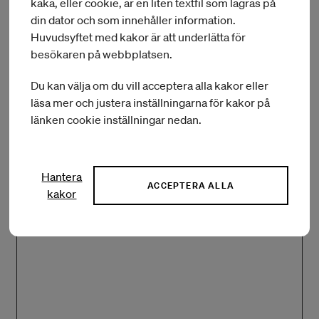
kaka, eller cookie, är en liten textfil som lagras på
din dator och som innehåller information.
Huvudsyftet med kakor är att underlätta för
besökaren på webbplatsen.
Du kan välja om du vill acceptera alla kakor eller
läsa mer och justera inställningarna för kakor på
länken cookie inställningar nedan.
0 av 4000 maximalt antal tecken
Describe the setup for your stay and which cities you
plan to visit?
*
Hantera
ACCEPTERA ALLA
kakor