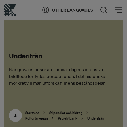
Öppna meny
OTHER LANGUAGES
Öppna sök
Underifrån
När gruvans besökare lämnar dagens intensiva
bildflöde förflyttas perceptionen. I det historiska
mörkret vill man utforska filmens beståndsdelar.
Startsida
Stipendier och bidrag
Kulturbryggan
Projektbank
Underifrån