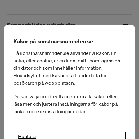
Isabelle Engman
Sammanfattning av förstudien
Under förstudien har projektgruppen genom nära
Kakor på konstnarsnamnden.se
samarbeten utforskat teoretiska och konstnärliga processer,
Det tänkta projektet
testat idéer både individuellt och tillsammans samt
På konstnarsnamnden.se använder vi kakor. En
Utifrån gruvans kropp och dess mytologiska historia skapar
genomfört experiment på plats i gruvan. I samarbete med
kaka, eller cookie, är en liten textfil som lagras på
projektägaren en existentiell nedstigning i underjorden. I
historiker, dansare, sångare, tekniker med flera har man
din dator och som innehåller information.
vår mänskliga perception använder vi aktivt alla kroppens
kunnat realisera och utvärdera idéer samt identifiera nya
Huvudsyftet med kakor är att underlätta för
sinnen och vårt medvetande för att uppleva rummet. Genom
riktningar för projektet inför en kommande ansökan om
besökaren på webbplatsen.
att använda gruvans struktur som guide, erbjuds en
projektbidrag.
Projekttitel
dramaturgisk nedstigning där besökarna aktiveras genom
Underifrån
Du kan välja om du vill acceptera alla kakor eller
desorientering, en inneboende mekanism hos gruvan som
läsa mer och justera inställningarna för kakor på
plats. Här möter besökarna filmiska installationer med
Beviljat belopp
länken cookie inställningar nedan.
interaktivt och medskapande innehåll.
150 000 kr
Program
Konstnärlig förnyelse
Hantera