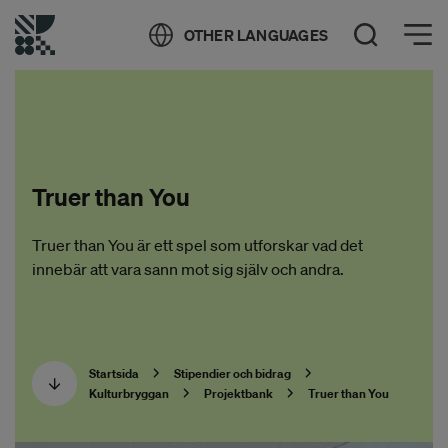
Öppna meny
OTHER LANGUAGES
Öppna sök
Truer than You
Truer than You är ett spel som utforskar vad det
innebär att vara sann mot sig själv och andra.
Startsida
Stipendier och bidrag
Kulturbryggan
Projektbank
Truer than You