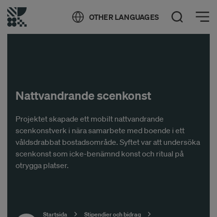
Öppna meny
OTHER LANGUAGES
Öppna sök
Nattvandrande scenkonst
Projektet skapade ett mobilt nattvandrande
scenkonstverk i nära samarbete med boende i ett
våldsdrabbat bostadsområde. Syftet var att undersöka
scenkonst som icke-benämnd konst och ritual på
otrygga platser.
Startsida
Stipendier och bidrag