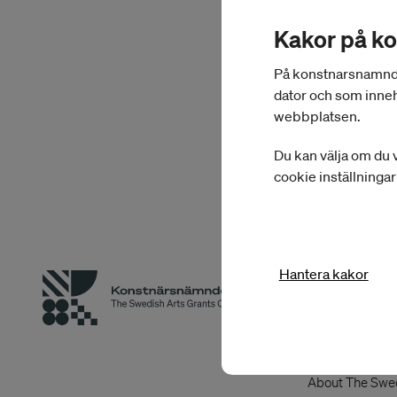
analys med tyngdpu
Kakor på k
På konstnarsnamnden.
Det statliga stödet
dator och som inneh
webbplatsen.
Du kan välja om du v
cookie inställninga
Hantera kakor
Om
Konstnärs
Om Konstnärs
About The Swed