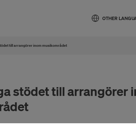
OTHER LANGU
 stödet till arrangörer inom musikområdet
ga stödet till arrangörer
rådet
ar tillsammans med Kulturrådet gjort en gemensa