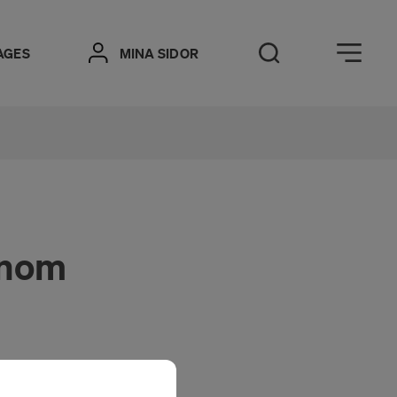
Öppna meny
AGES
MINA SIDOR
Öppna sök
 inom
m kartläggning och