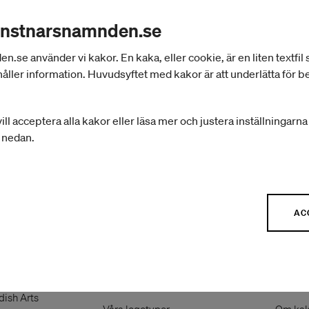
nkt på den arrangörsverksamhet som stöds av stat
onstnarsnamnden.se
se använder vi kakor. En kaka, eller cookie, är en liten textfil
 till arrangörer inom musikområdet
åller information. Huvudsyftet med kakor är att underlätta för 
ill acceptera alla kakor eller läsa mer och justera inställningarn
r nedan.
AC
Press
Om w
nämnden
Pressrum
Hanteri
nämnden
Pressbilder
Tillgän
ish Arts