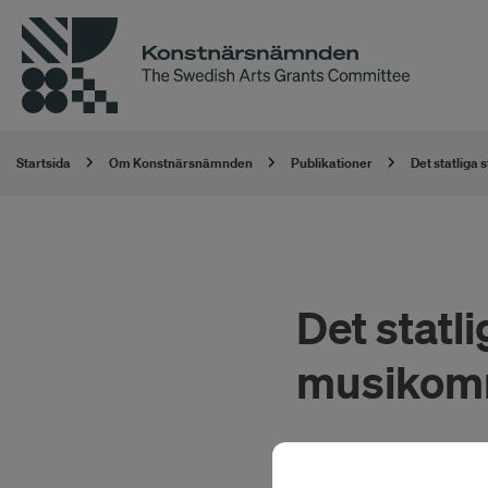
Startsida
Om Konstnärsnämnden
Publikationer
Det statliga
Det statli
musikom
Konstnärsnämnden h