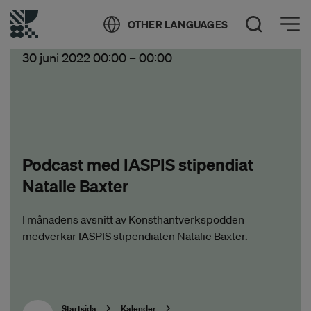
Öppna meny
OTHER LANGUAGES
Öppna sök
30 juni 2022 00:00
–
00:00
Podcast med IASPIS stipendiat
Natalie Baxter
I månadens avsnitt av Konsthantverkspodden
medverkar IASPIS stipendiaten Natalie Baxter.
Startsida
Kalender