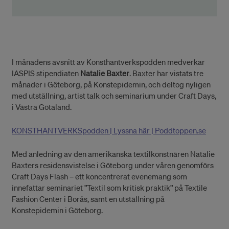
I månadens avsnitt av Konsthantverkspodden medverkar
IASPIS stipendiaten
Natalie Baxter
. Baxter har vistats tre
månader i Göteborg, på Konstepidemin, och deltog nyligen
med utställning, artist talk och seminarium under Craft Days,
i Västra Götaland.
KONSTHANTVERKSpodden | Lyssna här | Poddtoppen.se
Med anledning av den amerikanska textilkonstnären Natalie
Baxters residensvistelse i Göteborg under våren genomförs
Craft Days Flash – ett koncentrerat evenemang som
innefattar seminariet ”Textil som kritisk praktik” på Textile
Fashion Center i Borås, samt en utställning på
Konstepidemin i Göteborg.