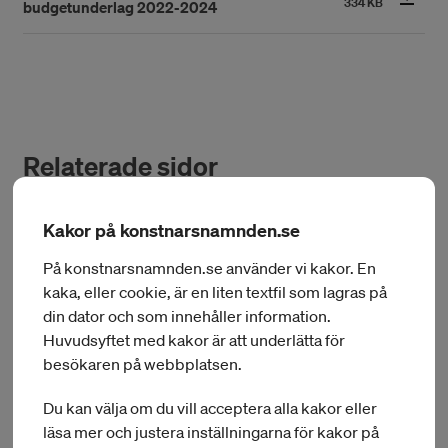
334
KB
budgetunderlag 2022-2024
Relaterade sidor
Kakor på konstnarsnamnden.se
På konstnarsnamnden.se använder vi kakor. En
Vårt uppdrag
kaka, eller cookie, är en liten textfil som lagras på
din dator och som innehåller information.
Konstnärsnämnden är den myndighet som främst
Huvudsyftet med kakor är att underlätta för
ansvarar för genomförandet av konstnärspolitiken.
besökaren på webbplatsen.
Här kan du läsa mer om vårt uppdrag.
Du kan välja om du vill acceptera alla kakor eller
läsa mer och justera inställningarna för kakor på