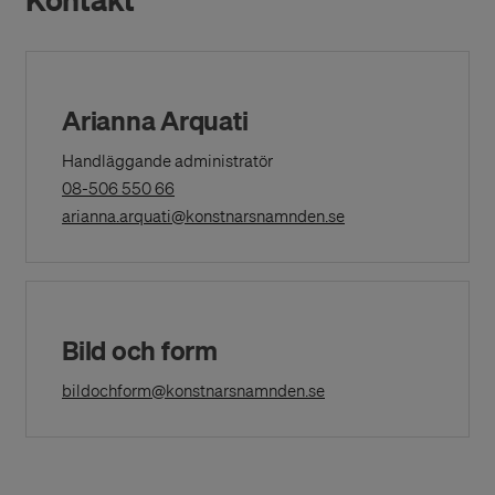
Arianna Arquati
Handläggande administratör
(Opens
08-506 550 66
in
(Opens in a New Wi
arianna.arquati@konstnarsnamnden.se
a
New
Window)
Bild och form
(Opens in a New Windo
bildochform@konstnarsnamnden.se