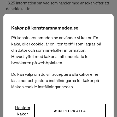
16.25 Information om vad som händer med ansökan efter att
den skickas in
16.30 Frågor och svar
Kakor på konstnarsnamnden.se
17.00 Webbinariet avslutas
På konstnarsnamnden.se använder vi kakor. En
kaka, eller cookie, är en liten textfil som lagras på
Syftet med webbinariet är att informera om arbetsstipendiet
din dator och som innehåller information.
inom bild och form, samt presentera vilken information man
ska ha med i sin ansökan. Vi kommer inte kunna ge
Huvudsyftet med kakor är att underlätta för
individuell feedback på innehåll av ansökningar.
besökaren på webbplatsen.
Var genomförs webbinariet?
Du kan välja om du vill acceptera alla kakor eller
läsa mer och justera inställningarna för kakor på
Webbinariet äger rum på Teams, onsdag 9 oktober kl. 16.00.
länken cookie inställningar nedan.
Hur gör jag för att anmäla mig?
Hantera
Du kan anmäla dig via länken nedan.
ACCEPTERA ALLA
kakor