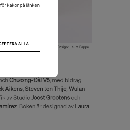
a för kakor på länken
CEPTERA ALLA
Design: Laura Pappa
och
Chương-Đài Võ
, med bidrag
ck Aikens
,
Steven ten Thije
,
Wulan
afik av Studio
Joost Grootens
och
Ramírez
. Boken är designad av
Laura