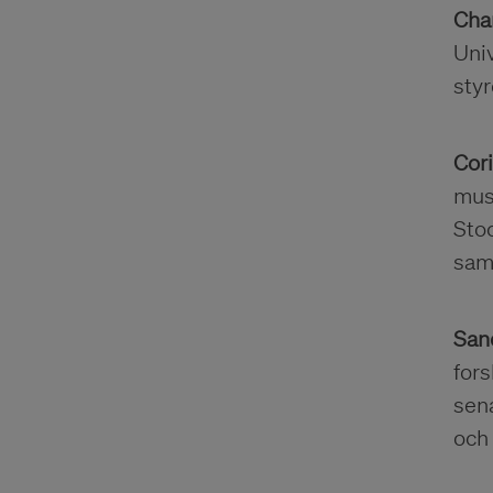
Cha
Univ
sty
Cor
muse
Stoc
sam
Sand
fors
sena
och 