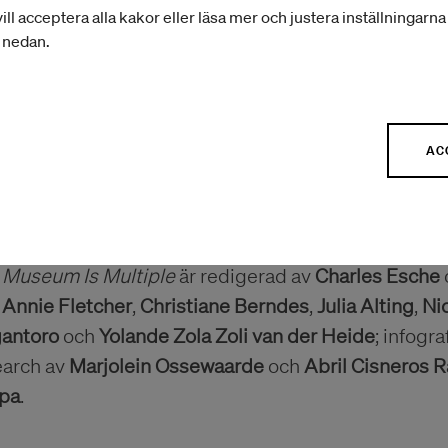
ill acceptera alla kakor eller läsa mer och justera inställningarn
r nedan.
AC
The Museum Is Multiple
 Museum Is Multiple
är redigerad av
Charles Esche
n
Annie Fletcher
,
Christiane Berndes
,
Julia Alting
,
Ni
gantoro
och
Yolande Zola Zoli
van der Heide
; infogr
earch av
Marjolein Ossewaarde
och
Abril Cisneros 
pa
.