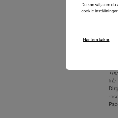
Du kan välja om du v
cookie inställninga
Hantera kakor
The
frå
Dir
res
Pap