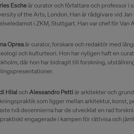
rles Esche
är curator och författare och professor i
ersity of the Arts, London. Han är rådgivare vid Ja
relseledamot i ZKM, Stuttgart. Han var chef för V
ina Oprea
är curator, forskare och redaktör med lån
ologi och kulturteori. Hon har nyligen haft en cur
kholm, där hon har bidragit till forskning, utställni
lingspresentationer.
i Hilal
och
Alessandro Petti
är arkitekter och grun
kningspraktik som ligger mellan arkitektur, konst, 
ste två decennierna har de utvecklat en rad forskn
praktiskt engagerade i kampen för rättvisa och jäml