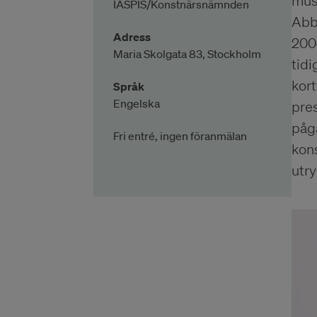
muse
IASPIS/Konstnärsnämnden
Abb
Adress
2004
Maria Skolgata 83, Stockholm
tid
kor
Språk
Engelska
pres
pågå
Fri entré, ingen föranmälan
kons
utry