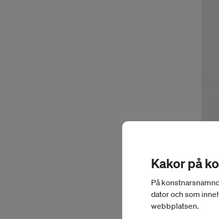
Kakor på k
På konstnarsnamnden.
dator och som inneh
webbplatsen.