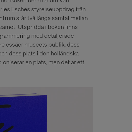
utid. Boken berättar om Van
rles Esches styrelseuppdrag från
centrum står två långa samtal mellan
amet. Utspridda i boken finns
ogrammering med detaljerade
tre essäer museets publik, dess
och dess plats i den holländska
loniserar en plats, men det är ett