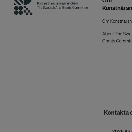
Om
Konstnärs
Om Konstnärs
About The Swed
Grants Commit
Kontakta 
2026 Ko