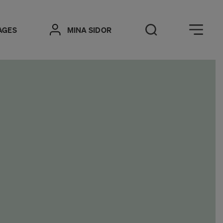
Öppna meny
AGES
MINA SIDOR
Öppna sök