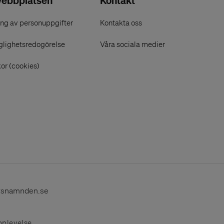
ebbplatsen
Kontakt
ng av personuppgifter
Kontakta oss
glighetsredogörelse
Våra sociala medier
or (cookies)
rsnamnden.se
pplevelse.