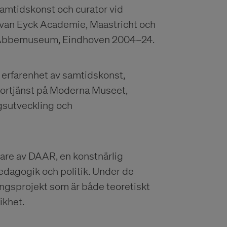
 samtidskonst och curator vid
n van Eyck Academie, Maastricht och
an Abbemuseum, Eindhoven 2004–24.
g erfarenhet av samtidskonst,
atortjänst på Moderna Museet,
ngsutveckling och
dare av DAAR, en konstnärlig
pedagogik och politik. Under de
ingsprojekt som är både teoretiskt
ikhet.