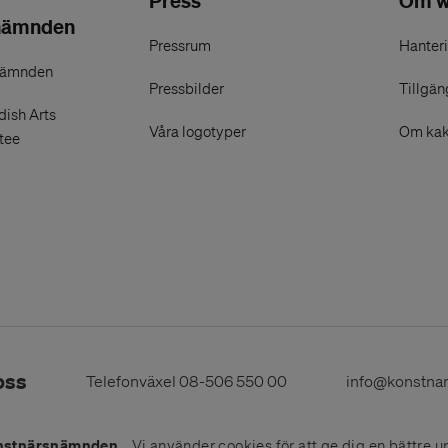
Press
Om w
nämnden
Pressrum
Hanteri
nämnden
Pressbilder
Tillgän
ish Arts
Våra logotyper
Om kak
tee
oss
Telefonväxel
08-506 550 00
info@konstna
nstnärsnämnden
Vi använder
cookies
för att ge dig en bättre u