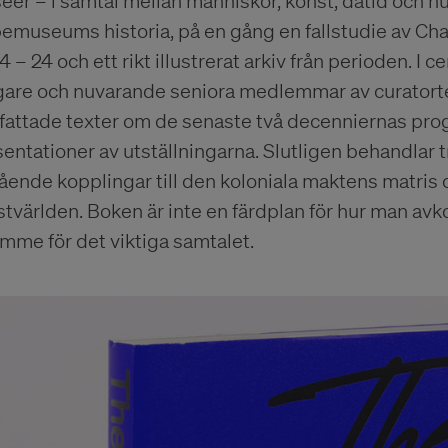
er – i samtal mellan människor, konst, dåtid och n
emuseums historia, på en gång en fallstudie av Cha
 – 24 och ett rikt illustrerat arkiv från perioden. I 
igare och nuvarande seniora medlemmar av curatorte
tfattade texter om de senaste två decenniernas pr
entationer av utställningarna. Slutligen behandlar 
ende kopplingar till den koloniala maktens matris 
tvärlden. Boken är inte en färdplan för hur man avko
mme för det viktiga samtalet.