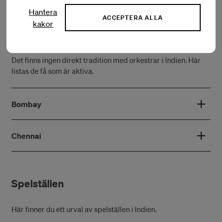
Hantera
ACCEPTERA ALLA
kakor
Orkestrar
Det finns ingen direkt tradition med orkestrar i Indien. Här
listas de få som är aktiva.
Bombay
Chennai
Spelställen
Här finner du ett urval av spelställen i Indien.