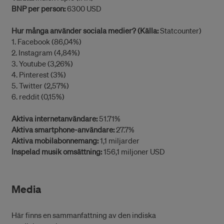
BNP per person:
6300 USD
Hur många använder sociala medier? (Källa:
Statcounter)
1. Facebook (86,04%)
2. Instagram (4,84%)
3. Youtube (3,26%)
4. Pinterest (3%)
5. Twitter (2,57%)
6. reddit (0,15%)
Aktiva internetanvändare:
51.71%
Aktiva smartphone-användare:
27.7%
Aktiva mobilabonnemang:
1,1 miljarder
Inspelad musik omsättning:
156,1 miljoner USD
Media
Här finns en sammanfattning av den indiska