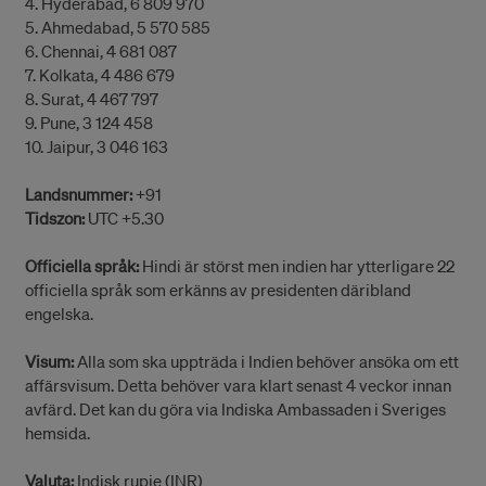
4. Hyderabad, 6 809 970
5. Ahmedabad, 5 570 585
6. Chennai, 4 681 087
7. Kolkata, 4 486 679
8. Surat, 4 467 797
9. Pune, 3 124 458
10. Jaipur, 3 046 163
Landsnummer:
+91
Tidszon:
UTC +5.30
Officiella språk:
Hindi är störst men indien har ytterligare 22
officiella språk som erkänns av presidenten däribland
engelska.
Visum:
Alla som ska uppträda i Indien behöver ansöka om ett
affärsvisum. Detta behöver vara klart senast 4 veckor innan
avfärd. Det kan du göra via Indiska Ambassaden i Sveriges
hemsida.
Valuta:
Indisk rupie (INR)