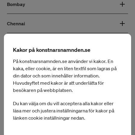
Bombay
Chennai
Kakor på konstnarsnamnden.se
Konserthus
På konstnarsnamnden.se använder vi kakor. En
Nedan finns ett urval av konserthus i Indien.
kaka, eller cookie, är en liten textfil som lagras på
din dator och som innehåller information.
Huvudsyftet med kakor är att underlätta för
Bombay
besökaren på webbplatsen.
Du kan välja om du vill acceptera alla kakor eller
Dehli
läsa mer och justera inställningarna för kakor på
länken cookie inställningar nedan.
Bengalore