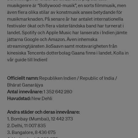
musikgenre är “Bollywood-musik”, en sorts filmmusik, men
även flera olika stilar av konstmusik anses betydande för
musikmarknaden. På senare år har antalet internationella
festivaler ökat och flera västerländska band har turnerat i
landet. Spotify och Apple Music har lanserats i Indien jämte
jättarna Google och Amazon. Även inhemska
streamingtjänsten JioSaavn samt motsvarigheten från
kinesiska Tencents dotterbolag Gaana finns i landet. Kolla in
vår guide till Indien!
Officiellt namn:
Republiken Indien / Republic of India /
Bhārat Gaṇarājya
Antal innevånare:
1 352 642 280
Huvudstad:
New Dehli
Andra städer och deras innevånare:
1. Bombay (Mumbai), 12 442 373
2. Delhi, 11 007 835
3. Bangalore, 8 436 675