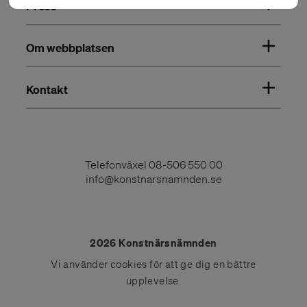
Press
Om webbplatsen
Kontakt
Telefonväxel
08-506 550 00
info@konstnarsnamnden.se
2026 Konstnärsnämnden
Vi använder
cookies
för att ge dig en bättre
upplevelse.