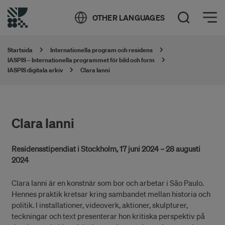
Öppna meny
OTHER LANGUAGES
Öppna sök
Startsida
Internationella program och residens
IASPIS – Internationella programmet för bild och form
IASPIS digitala arkiv
Clara Ianni
Clara Ianni
Residensstipendiat i Stockholm, 17 juni 2024 – 28 augusti
2024
Clara Ianni är en konstnär som bor och arbetar i São Paulo.
Hennes praktik kretsar kring sambandet mellan historia och
politik. I installationer, videoverk, aktioner, skulpturer,
teckningar och text presenterar hon kritiska perspektiv på