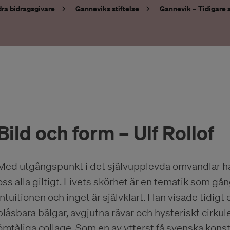
ra bidragsgivare
Ganneviks stiftelse
Gannevik – Tidigare s
Bild och form – Ulf Rollof
Med utgångspunkt i det självupplevda omvandlar han
oss alla giltigt. Livets skörhet är en tematik som gån
intuitionen och inget är självklart. Han visade tidigt 
blåsbara bälgar, avgjutna rävar och hysteriskt cirkul
ömtåliga collage. Som en av ytterst få svenska konstn