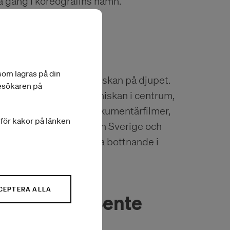
a gång i koreografins namn.
 som lagras på din
r hon alltid söka människan på djupet.
besökaren på
vent med att sätta människan i centrum,
n skatt av enastående dokumentärfilmer,
a för kakor på länken
lser från då och nu, från Sverige och
ch skeenden, för det mesta bottnande i
CEPTERA ALLA
r Holm och Bente