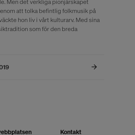
de. Men det verkliga pionjärskapet
nom att tolka befintlig folkmusik på
te hon liv i vårt kulturarv. Med sina
ktradition som för den breda
(Öppnas i ett nytt fönster)
2019
ebbplatsen
Kontakt