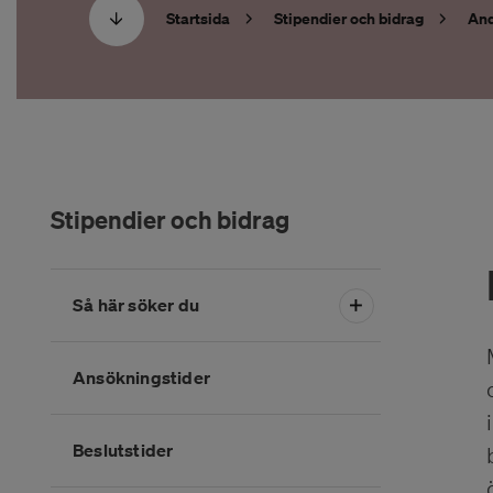
Startsida
Stipendier och bidrag
And
Stipendier och bidrag
Hoppa
Så här söker du
över
menyn
Ansökningstider
Beslutstider