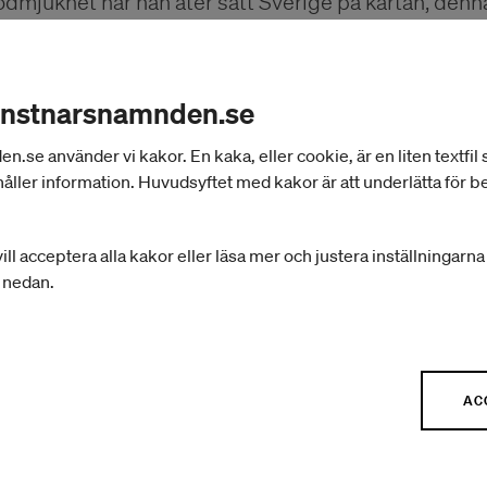
ödmjukhet har han åter satt Sverige på kartan, denn
Film – Nahid Persson
onstnarsnamnden.se
se använder vi kakor. En kaka, eller cookie, är en liten textfil
Med sina modiga filmer och närgångna porträtt våga
åller information. Huvudsyftet med kakor är att underlätta för 
Hur mycket ämnena än varierar är hon alltid konsek
och om så krävs, även sig själv. Hon har gett oss e
ill acceptera alla kakor eller läsa mer och justera inställningarn
som aldrig upphör att skänka nya perspektiv. Berätte
r nedan.
Iran, berör och ger oss unikt tillträde till världar o
hennes egen livshistoria.
AC
Teater – Staffan Valdema
Lykke Møller