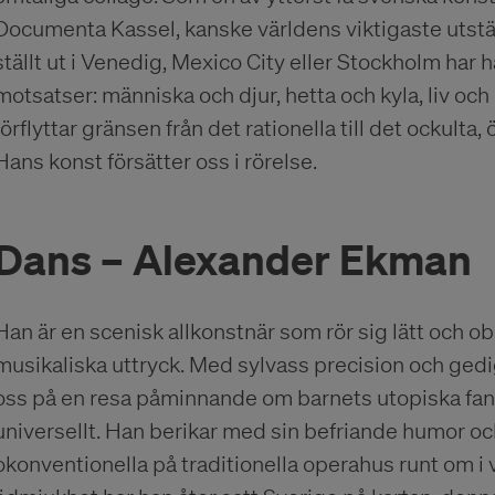
Documenta Kassel, kanske världens viktigaste utstäl
ställt ut i Venedig, Mexico City eller Stockholm har
motsatser: människa och djur, hetta och kyla, liv oc
förflyttar gränsen från det rationella till det ockulta,
Hans konst försätter oss i rörelse.
Dans – Alexander Ekman
Han är en scenisk allkonstnär som rör sig lätt och ob
musikaliska uttryck. Med sylvass precision och ged
oss på en resa påminnande om barnets utopiska fanta
universellt. Han berikar med sin befriande humor oc
okonventionella på traditionella operahus runt om i