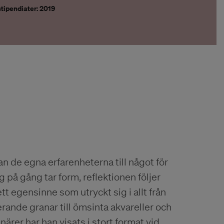
tipendiater: 2019
 de egna erfarenheterna till något för
g på gång tar form, reflektionen följer
ett egensinne som utryckt sig i allt från
erande granar till ömsinta akvareller och
ärer har han visats i stort format vid