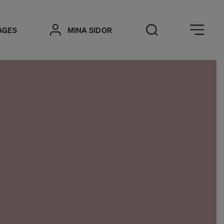
Öppna meny
AGES
MINA SIDOR
Öppna sök