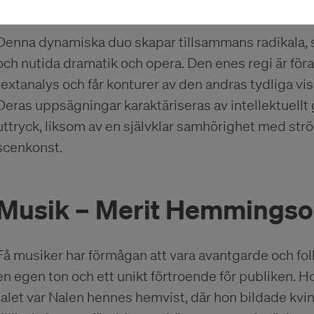
Denna dynamiska duo skapar tillsammans radikala, s
och nutida dramatik och opera. Den enes regi är föran
textanalys och får konturer av den andras tydliga vi
Deras uppsägningar karaktäriseras av intellektuellt 
uttryck, liksom av en självklar samhörighet med str
scenkonst.
Musik – Merit Hemmings
Få musiker har förmågan att vara avantgarde och fo
en egen ton och ett unikt förtroende för publiken.
talet var Nalen hennes hemvist, där hon bildade kv