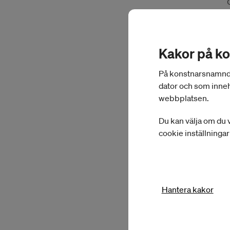
Kakor på k
På konstnarsnamnden.
dator och som inneh
webbplatsen.
Du kan välja om du v
cookie inställninga
Hantera kakor