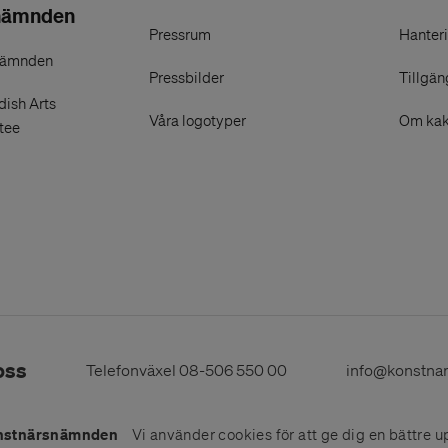
nämnden
Pressrum
Hanteri
nämnden
Pressbilder
Tillgän
ish Arts
Våra logotyper
Om kak
tee
oss
Telefonväxel
08-506 550 00
info@konstna
nstnärsnämnden
Vi använder
cookies
för att ge dig en bättre u