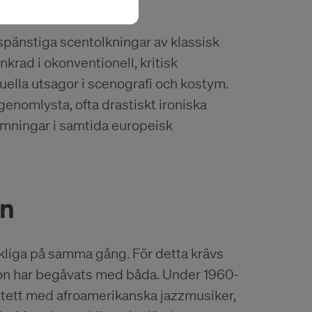
pänstiga scentolkningar av klassisk
krad i okonventionell, kritisk
suella utsagor i scenografi och kostym.
genomlysta, ofta drastiskt ironiska
ömningar i samtida europeisk
on
lkliga på samma gång. För detta krävs
 Hon har begåvats med båda. Under 1960-
intett med afroamerikanska jazzmusiker,