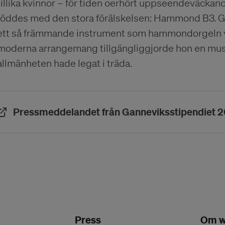
tillika kvinnor – för tiden oerhört uppseendeväckan
föddes med den stora förälskelsen: Hammond B3. Ge
ett så främmande instrument som hammondorgeln väck
moderna arrangemang tillgängliggjorde hon en musi
allmänheten hade legat i träda.
Pressmeddelandet från Ganneviksstipendiet 
Press
Om w