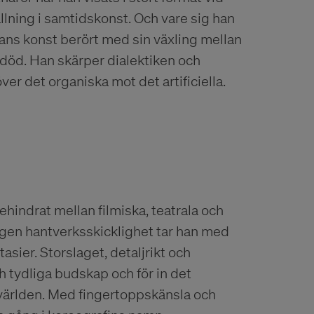
lning i samtidskonst. Och vare sig han
 hans konst berört med sin växling mellan
h död. Han skärper dialektiken och
 över det organiska mot det artificiella.
ehindrat mellan filmiska, teatrala och
igen hantverksskicklighet tar han med
sier. Storslaget, detaljrikt och
h tydliga budskap och för in det
 världen. Med fingertoppskänsla och