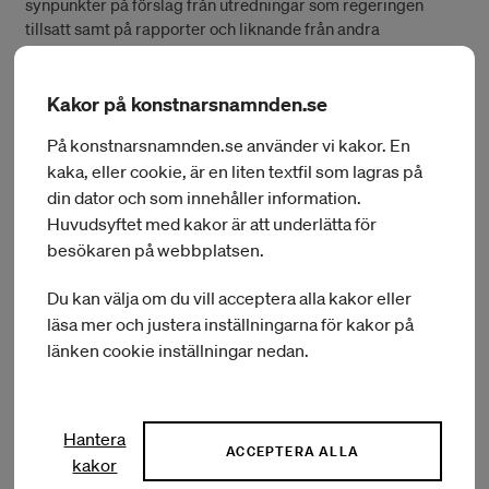
synpunkter på förslag från utredningar som regeringen
tillsatt samt på rapporter och liknande från andra
myndigheter.
Kakor på konstnarsnamnden.se
Konstnärsnämndens remissvar – En
På konstnarsnamnden.se använder vi kakor. En
PDF
gemensam angelägenhet (SOU
kaka, eller cookie, är en liten textfil som lagras på
222
KB
2020:46)
din dator och som innehåller information.
Huvudsyftet med kakor är att underlätta för
besökaren på webbplatsen.
Du kan välja om du vill acceptera alla kakor eller
läsa mer och justera inställningarna för kakor på
länken cookie inställningar nedan.
Hantera
ACCEPTERA ALLA
kakor
Om Konstnärsnämnden