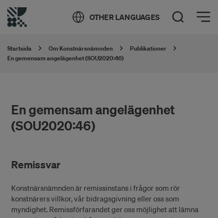
Öppna meny
OTHER LANGUAGES
Öppna sök
Startsida
Om Konstnärsnämnden
Publikationer
En gemensam angelägenhet (SOU2020:46)
En gemensam angelägenhet
(SOU2020:46)
Remissvar
Konstnärsnämnden är remissinstans i frågor som rör
konstnärers villkor, vår bidragsgivning eller oss som
myndighet. Remissförfarandet ger oss möjlighet att lämna