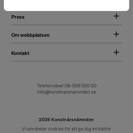
Press
Om webbplatsen
Kontakt
Telefonväxel
08-506 550 00
info@konstnarsnamnden.se
2026 Konstnärsnämnden
Vi använder
cookies
för att ge dig en bättre