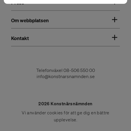
Press
Om webbplatsen
Kontakt
Telefonväxel
08-506 550 00
info@konstnarsnamnden.se
2026 Konstnärsnämnden
Vi använder
cookies
för att ge dig en bättre
upplevelse.