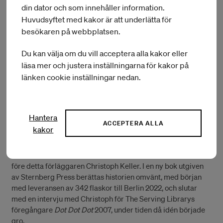
din dator och som innehåller information.
Huvudsyftet med kakor är att underlätta för
besökaren på webbplatsen.
Du kan välja om du vill acceptera alla kakor eller
läsa mer och justera inställningarna för kakor på
Foto: The Serving Library
länken cookie inställningar nedan.
AUDIO ANNOTATION lyssningsevenemang
Hantera
För tretton år sedan började två av The Serving Librarys
ACCEPTERA ALLA
kakor
redaktörer, arbetande under namnet
Dexter Sinister
,
tillverkningen av en ”single-barrel single-malt” whisky
tillsammans med Stählemühle, ett destilleri som inrättats av
före detta förläggaren Christoph Keller. I en ny bok utgiven
av Sternberg Press berättas historien omvänt, med början
med leveransen av 342 flaskor till Berlin 2022, och slutar
med en intervju med Christoph för The Serving Librarys
föregångare
Dot Dot Dot
2007, under tiden då idén började
gro.