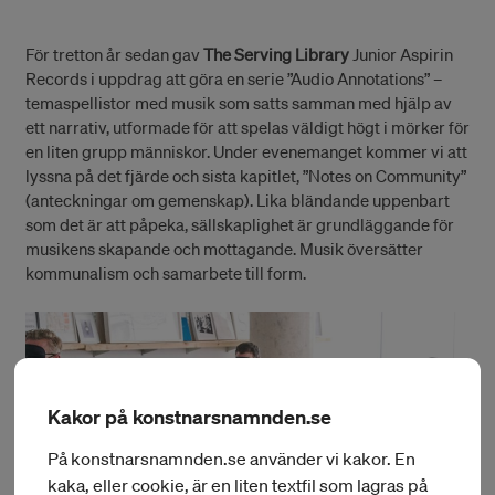
För tretton år sedan gav
The Serving Library
Junior Aspirin
Records i uppdrag att göra en serie ”Audio Annotations” –
temaspellistor med musik som satts samman med hjälp av
ett narrativ, utformade för att spelas väldigt högt i mörker för
en liten grupp människor. Under evenemanget kommer vi att
lyssna på det fjärde och sista kapitlet, ”Notes on Community”
(anteckningar om gemenskap). Lika bländande uppenbart
som det är att påpeka, sällskaplighet är grundläggande för
musikens skapande och mottagande. Musik översätter
kommunalism och samarbete till form.
Kakor på konstnarsnamnden.se
På konstnarsnamnden.se använder vi kakor. En
kaka, eller cookie, är en liten textfil som lagras på