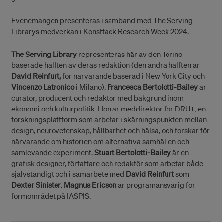
Evenemangen presenteras i samband med The Serving
Librarys medverkan i Konstfack Research Week 2024.
The Serving Library
representeras här av den Torino-
baserade hälften av deras redaktion (den andra hälften är
David Reinfurt,
för närvarande baserad i New York City och
Vincenzo Latronico
i Milano).
Francesca Bertolotti-Bailey
är
curator, producent och redaktör med bakgrund inom
ekonomi och kulturpolitik. Hon är meddirektör för DRU+, en
forskningsplattform som arbetar i skärningspunkten mellan
design, neurovetenskap, hållbarhet och hälsa, och forskar för
närvarande om historien om alternativa samhällen och
samlevande experiment.
Stuart Bertolotti-Bailey
är en
grafisk designer, författare och redaktör som arbetar både
självständigt och i samarbete med
David Reinfurt
som
Dexter Sinister
.
Magnus Ericson
är programansvarig för
formområdet på IASPIS.