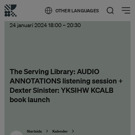
Öppna meny
OTHER LANGUAGES
Öppna sök
24 januari 2024 18:00
–
20:30
The Serving Library: AUDIO
ANNOTATIONS listening session +
Dexter Sinister: YKSIHW KCALB
book launch
Startsida
Kalender