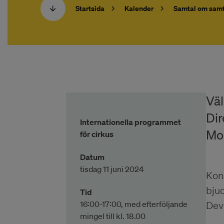
Startsida
Kalender
Samtal om samt
Väl
Dir
Internationella programmet
Mo
för cirkus
Datum
tisdag 11 juni 2024
Kon
bjud
Tid
16:00-17:00, med efterföljande
Dev
mingel till kl. 18.00