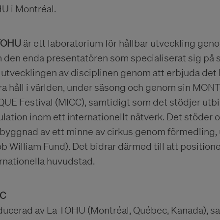
U i Montréal.
TOHU
är ett laboratorium för hållbar utveckling gen
 den enda presentatören som specialiserat sig på s
utvecklingen av disciplinen genom att erbjuda det b
ra håll i världen, under säsong och genom si
UE Festival (MICC), samtidigt som det stödjer utbi
ulation inom ett internationellt nätverk. Det stöder 
byggnad av ett minne av cirkus genom förmedling, u
b William Fund). Det bidrar därmed till att positi
rnationella huvudstad.
C
ducerad av La TOHU (Montréal, Québec, Kanada), sa