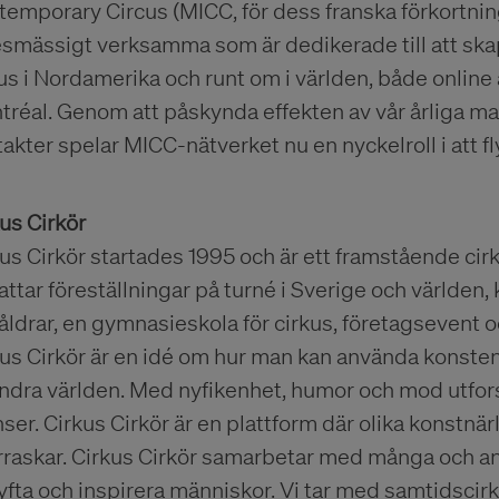
temporary Circus (MICC, för dess franska förkortni
esmässigt verksamma som är dedikerade till att ska
us i Nordamerika och runt om i världen, både online å
tréal. Genom att påskynda effekten av vår årliga
akter spelar MICC-nätverket nu en nyckelroll i att fl
us Cirkör
us Cirkör startades 1995 och är ett framstående ci
ttar föreställningar på turné i Sverige och världen
 åldrar, en gymnasieskola för cirkus, företagseven
us Cirkör är en idé om hur man kan använda konsten 
ändra världen. Med nyfikenhet, humor och mod utfor
ser. Cirkus Cirkör är en plattform där olika konstnär
rraskar. Cirkus Cirkör samarbetar med många och a
lyfta och inspirera människor. Vi tar med samtidscirk