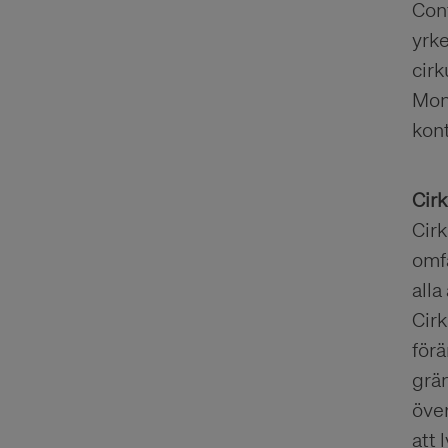
Con
yrk
cirk
Mon
kont
Cirk
Cirk
omfa
alla
Cirk
för
grän
öve
att 