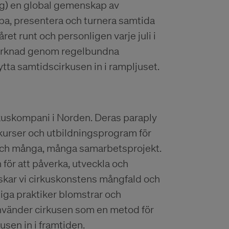
ng) en global gemenskap av
pa, presentera och turnera samtida
ret runt och personligen varje juli i
 marknad genom regelbundna
ytta samtidscirkusen in i rampljuset.
rkuskompani i Norden. Deras paraply
, kurser och utbildningsprogram för
t och många, många samarbetsprojekt.
för att påverka, utveckla och
skar vi cirkuskonstens mångfald och
liga praktiker blomstrar och
nvänder cirkusen som en metod för
usen in i framtiden.