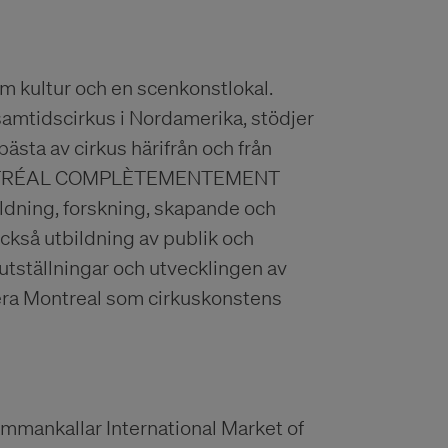
om kultur och en scenkonstlokal.
amtidscirkus i Nordamerika, stödjer
ästa av cirkus härifrån och från
n MONTRÉAL COMPLÈTEMENTEMENT
ldning, forskning, skapande och
också utbildning av publik och
tställningar och utvecklingen av
onera Montreal som cirkuskonstens
mmankallar International Market of