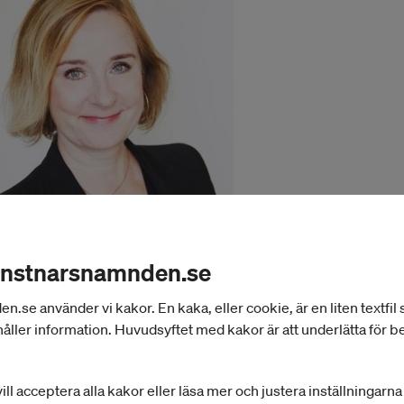
Foto: Linda Himsel
onstnarsnamnden.se
Åsa Edgren.
se använder vi kakor. En kaka, eller cookie, är en liten textfil
åller information. Huvudsyftet med kakor är att underlätta för 
on Marquise
on har en bakgrund som cirkusartist och oberoende
ill acceptera alla kakor eller läsa mer och justera inställningarn