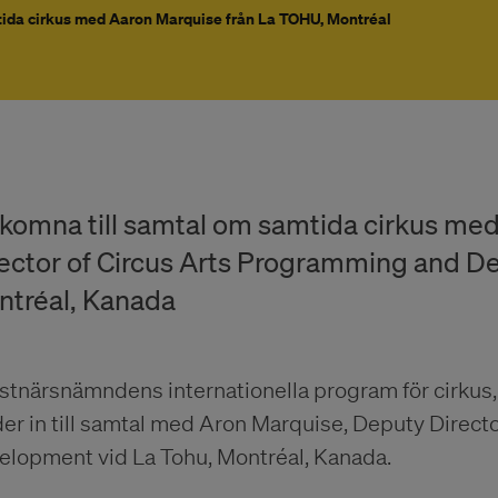
ida cirkus med Aaron Marquise från La TOHU, Montréal
komna till samtal om samtida cirkus me
ector of Circus Arts Programming and D
ntréal, Kanada
stnärsnämndens internationella program för cirkus,
er in till samtal med Aron Marquise, Deputy Direct
elopment vid La Tohu, Montréal, Kanada.