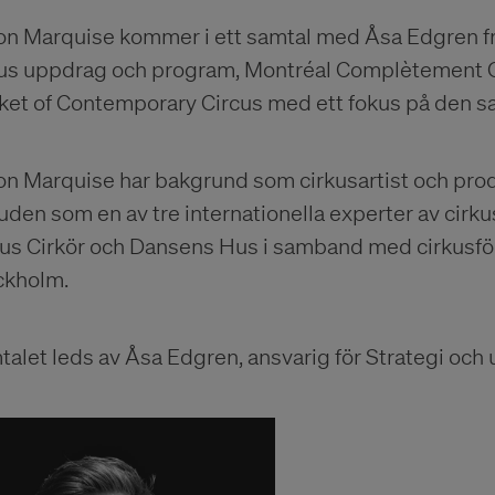
on Marquise kommer i ett samtal med Åsa Edgren frå
us uppdrag och program, Montréal Complètement Cir
ket of Contemporary Circus med ett fokus på den sa
on Marquise har bakgrund som cirkusartist och prod
juden som en av tre internationella experter av ci
kus Cirkör och Dansens Hus i samband med cirkusför
ckholm.
alet leds av Åsa Edgren, ansvarig för Strategi och u