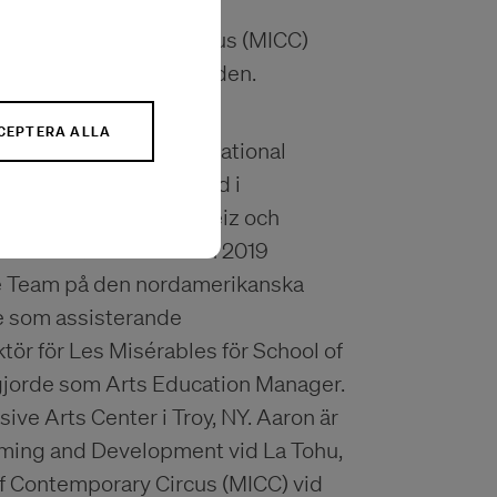
 på La Tohu, Montréal
t of Contemporary Circus (MICC)
ag och vad som driver den.
CEPTERA ALLA
på den prestigefyllda National
015. Sedan han gick med i
uebec, Frankrike, Schweiz och
h Le Monastère. Hösten 2019
ve Team på den nordamerikanska
e som assisterande
tör för Les Misérables för School of
tgjorde som Arts Education Manager.
e Arts Center i Troy, NY. Aaron är
mming and Development vid La Tohu,
of Contemporary Circus (MICC) vid