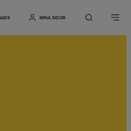
Öppna meny
AGES
MINA SIDOR
Öppna sök