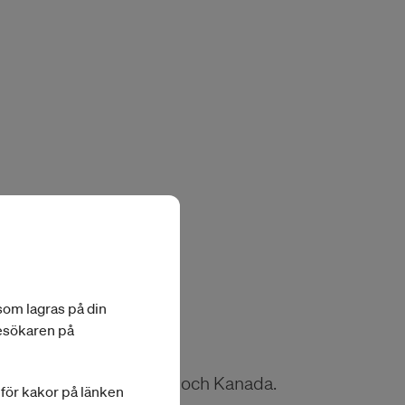
 som lagras på din
besökaren på
 producent både i USA och Kanada.
a för kakor på länken