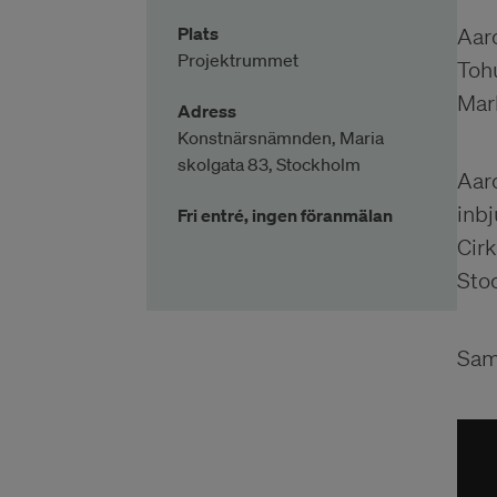
Plats
Aar
Projektrummet
Toh
Mar
Adress
Konstnärsnämnden, Maria
skolgata 83, Stockholm
Aar
inb
Fri entré, ingen föranmälan
Cir
Sto
Samt