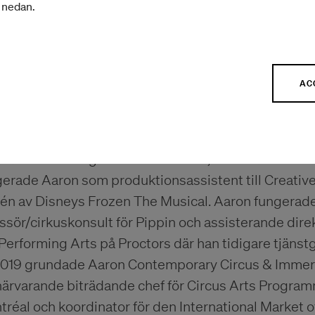
 kommer att presentera uppdragen och programmen
r nedan.
plètement Cirque Festival och International Marke
fokus på vad samtidscirkusen i Nordamerika vill id
AC
r att ha upptäckt cirkusvärlden provspelade Aaron 
us School i Montréal, Kanada där han tog examen 2
usvärlden har Aaron haft möjlighet att uppträda i Q
kland för företag som Circus Monti, GOP Variéte oc
gerade Aaron som produktionsassistent till Creati
nén av Disneys Frozen The Musical. Aaron fungerad
ssör/cirkuskonsult för Pippin och assisterande direk
Performing Arts på Proctors där han tidigare tjäns
2019 grundade Aaron Contemporary Circus & Immersiv
 närvarande biträdande chef för Circus Arts Progra
réal och koordinator för den International Market 