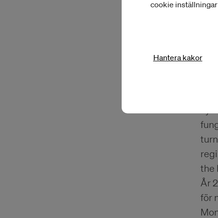
Han
cookie inställninga
Com
med 
Hantera kakor
Efte
Circ
cirk
Tys
fun
tur
regi
the 
År 
för
Mont