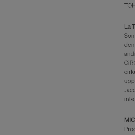
TOH
La 
Som
den 
and
CiRQ
cirk
upp
Jaco
inte
MIC
Pro