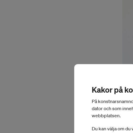
Kakor på k
På konstnarsnamnden.
dator och som inneh
webbplatsen.
Aar
Aar
Du kan välja om du v