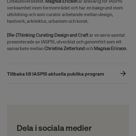
Linnéuniversitetet.
Magnus Ericson
är ansvarig för IASPIS
verksamhet inom formområdet och har en bakgrund inom
utbildning och som curator arbetande mellan design,
hantverk, arkitektur, urbanism och konst.
[Re-]Thinking Curating Design and Craft
är en serie samtal
presenterade av IASPIS, utvecklat och genomfört som ett
samarbete mellan
Christina Zetterlund
och
Magnus Ericson
.
Tillbaka till IASPIS aktuella publika program
Dela i sociala medier