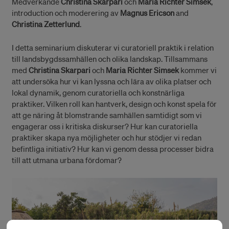
Medverkande
Christina Skarpari
och
Maria Richter Simsek
,
introduction och moderering av
Magnus Ericson
and
Christina Zetterlund
.
I detta seminarium diskuterar vi curatoriell praktik i relation
till landsbygdssamhällen och olika landskap. Tillsammans
med
Christina Skarpari
och
Maria Richter Simsek
kommer vi
att undersöka hur vi kan lyssna och lära av olika platser och
lokal dynamik, genom curatoriella och konstnärliga
praktiker. Vilken roll kan hantverk, design och konst spela för
att ge näring åt blomstrande samhällen samtidigt som vi
engagerar oss i kritiska diskurser? Hur kan curatoriella
praktiker skapa nya möjligheter och hur stödjer vi redan
befintliga initiativ? Hur kan vi genom dessa processer bidra
till att utmana urbana fördomar?