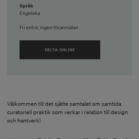
Språk
Engelska
Fri entré, ingen föranmälan
(ÖPPNAS I ETT NYTT FÖNSTER
DELTA ONLINE
Välkommen till det sjätte samtalet om samtida
curatoriell praktik som verkar i relation till design
och hantverk!