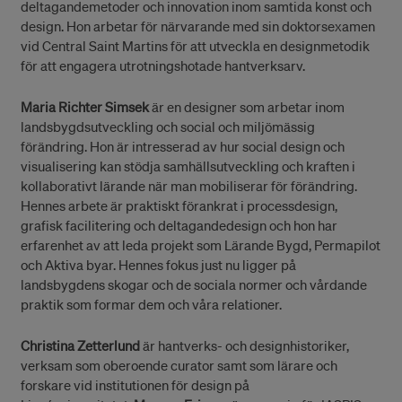
deltagandemetoder och innovation inom samtida konst och
design. Hon arbetar för närvarande med sin doktorsexamen
vid Central Saint Martins för att utveckla en designmetodik
för att engagera utrotningshotade hantverksarv.
Maria Richter Simsek
är en designer som arbetar inom
landsbygdsutveckling och social och miljömässig
förändring. Hon är intresserad av hur social design och
visualisering kan stödja samhällsutveckling och kraften i
kollaborativt lärande när man mobiliserar för förändring.
Hennes arbete är praktiskt förankrat i processdesign,
grafisk facilitering och deltagandedesign och hon har
erfarenhet av att leda projekt som Lärande Bygd, Permapilot
och Aktiva byar. Hennes fokus just nu ligger på
landsbygdens skogar och de sociala normer och vårdande
praktik som formar dem och våra relationer.
Christina Zetterlund
är hantverks- och designhistoriker,
verksam som oberoende curator samt som lärare och
forskare vid institutionen för design på