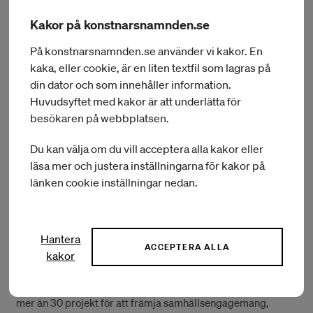
Kakor på konstnarsnamnden.se
På konstnarsnamnden.se använder vi kakor. En
kaka, eller cookie, är en liten textfil som lagras på
din dator och som innehåller information.
Huvudsyftet med kakor är att underlätta för
besökaren på webbplatsen.
Foto: Christina Skarpari
Du kan välja om du vill acceptera alla kakor eller
sympraxis, vid ”the laughing kiln”, Vasoulla Adamou och
läsa mer och justera inställningarna för kakor på
Loukia Kaourani, 2022, Kornos.
länken cookie inställningar nedan.
Christina Skarpari
är en tvärdisciplinär konstnär, designer
och curator med många års erfarenhet av socialt
Hantera
engagerade praktiker inom konst, civilsamhälle och inom
ACCEPTERA ALLA
kakor
högre utbildning. Sedan 2013 har hon grundat Xarkis NGO
och Xarkis Festival som en plattform för design och kreativ
reaktion mot den socioekonomiska kriser i tiden. Hon har lett
mer än 30 projekt för att främja samhällsengagemang,