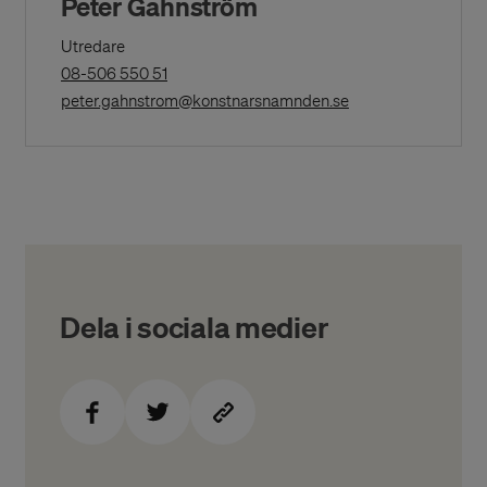
Peter Gahnström
Utredare
(Opens
08-506 550 51
in
(Opens in a New W
peter.gahnstrom@konstnarsnamnden.se
a
New
Window)
Dela i sociala medier