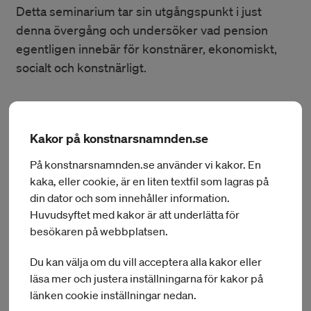
Detta seminarium tar sin utgångspunkt i just
denna övergång och undersöker vad pension
egentligen innebär för konstnärer, ekonomiskt,
socialt och konstnärligt.
Vi möts för att gemensamt reflektera över de förändringar
som inträffar när en lång konstnärlig praktik går in i en ny
Kakor på konstnarsnamnden.se
fas. Företagaren och ekonomiförfattaren
Björn
Lundén
reflekterar över möjligheter och regler för
På konstnarsnamnden.se använder vi kakor. En
konstnärers pension. En panel av konstnärer bestående
kaka, eller cookie, är en liten textfil som lagras på
av
Kristina Abelli Elander
,
Carl Johan De Geer
och
Nicole
din dator och som innehåller information.
Newsha Khadivi
reflekterar över sina personliga berättelser
Huvudsyftet med kakor är att underlätta för
om att åldras och att planera för pensionen som konstnär.
besökaren på webbplatsen.
Medverkar gör även
Mika Romanus
, direktör på
Konstnärsnämnden,
Sara Edström
, konstnär och
Du kan välja om du vill acceptera alla kakor eller
riksordförande i Konstnärernas riksorganisation. Samtalet
läsa mer och justera inställningarna för kakor på
leds av
Robert Stasinski
, chefredaktör för Konstnären.
länken cookie inställningar nedan.