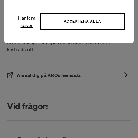
Tid: 28 maj 2026, kl. 13:00 – 14:30
Plats: Konstnärsnämnden, Maria Skolgata 83, Stockholm
Hantera
ACCEPTERA ALLA
kakor
Språk: svenska
Arrangemanget är öppen för alla konstnärer och är
kostnadsfritt.
(Öppnas i ett nytt fönster)
Anmäl dig på KROs hemsida
Vid frågor: