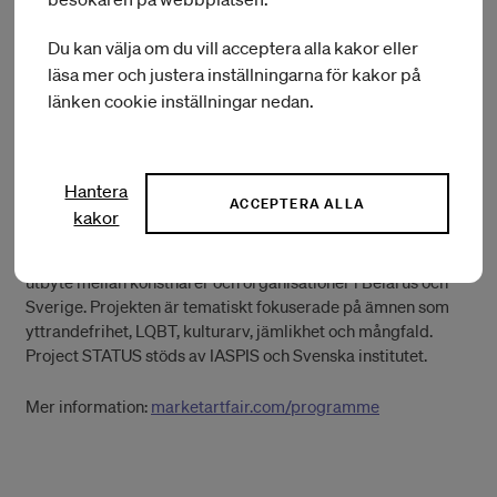
Du kan välja om du vill acceptera alla kakor eller
läsa mer och justera inställningarna för kakor på
länken cookie inställningar nedan.
Hantera
ACCEPTERA ALLA
kakor
Project STATUS har sedan 2018 arbetat med konstnärligt
utbyte mellan konstnärer och organisationer i Belarus och
Sverige. Projekten är tematiskt fokuserade på ämnen som
yttrandefrihet, LQBT, kulturarv, jämlikhet och mångfald.
Project STATUS stöds av IASPIS och Svenska institutet.
Mer information:
marketartfair.com/programme