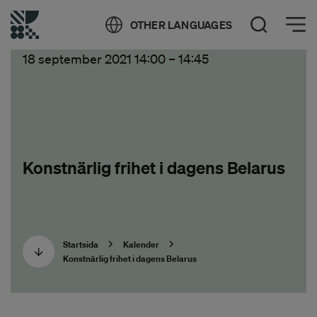
Öppna meny
OTHER LANGUAGES
Öppna sök
18 september 2021 14:00
–
14:45
Konstnärlig frihet i dagens Belarus
Startsida
Kalender
Konstnärlig frihet i dagens Belarus