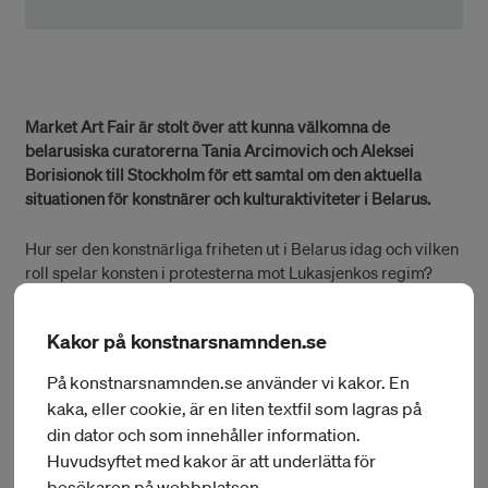
Market Art Fair är stolt över att kunna välkomna de
belarusiska curatorerna Tania Arcimovich och Aleksei
Borisionok till Stockholm för ett samtal om den aktuella
situationen för konstnärer och kulturaktiviteter i Belarus.
Hur ser den konstnärliga friheten ut i Belarus idag och vilken
roll spelar konsten i protesterna mot Lukasjenkos regim?
Samtalet modereras av Stefan Ingvarsson, tidigare kulturråd
vid Sveriges ambassad i Moskva och senior analytiker
Kakor på konstnarsnamnden.se
Centrum för Östeuropastudier på Utrikespolitiska institutet.
På konstnarsnamnden.se använder vi kakor. En
I samarbete med Market Art Fair och Project STATUS /
kaka, eller cookie, är en liten textfil som lagras på
Konstepidemin Göteborg.
din dator och som innehåller information.
Huvudsyftet med kakor är att underlätta för
besökaren på webbplatsen.