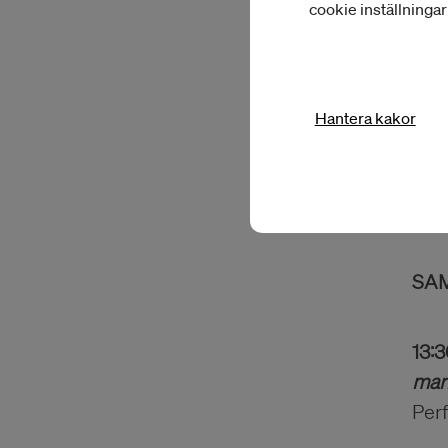
cookie inställninga
i si
och
bjud
andr
Hantera kakor
13:1
Väl
SA
13:3
mar
Per