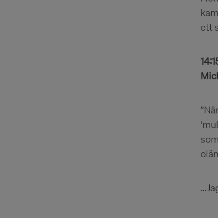
kamp
ett
14:1
Mic
”När
‘mul
som
olä
…Ja