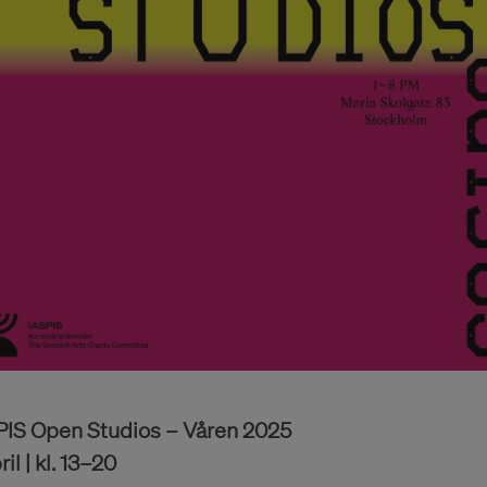
PIS Open Studios – Våren 2025
ril | kl. 13–20