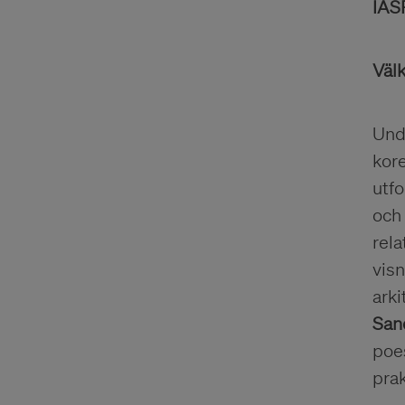
IAS
Väl
Unde
kore
utfo
och 
rela
vis
arki
San
poe
pra