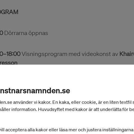
OGRAM
00
Dörrarna öppnas
00–18:00
Visningsprogram med videokonst av
Khair
resson
-in under hela dagen. Total programtid: ca 54 minu
ojektrummet)
onstnarsnamnden.se
00–18:00
På gränsen till att bli: Rummet mellan lyss
se använder vi kakor. En kaka, eller cookie, är en liten textfil
åller information. Huvudsyftet med kakor är att underlätta för 
rsiell installation av koreograf
Rebecka Hansson
(
ill acceptera alla kakor eller läsa mer och justera inställningarn
 känns det att uppfatta en impuls och agera på den