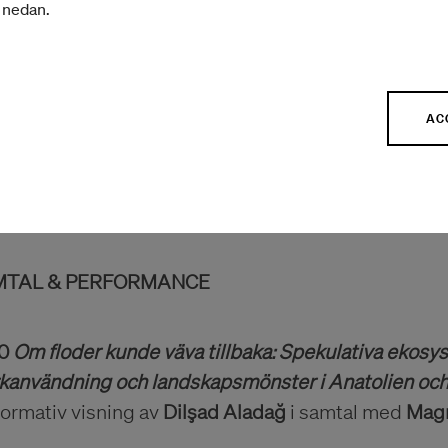
r nedan.
n pågående research, där ett rum med enkla instruk
 tvekan, begär och motstånd. Genom att utforska gr
er rummet in till att öva på att vara i kontakt – me
a.
AC
0
Officiell öppning
komsttal av
Mika Romanus
, generaldirektör för K
MTAL & PERFORMANCE
0
Om floder kunde väva tillbaka: Spekulativa ekosy
kanvändning och landskapsmönster i Anatolien oc
formativ visning av
Dilşad Aladağ
i samtal med
Magn