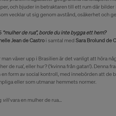
er, och bjuder in betraktaren till ett rum där bilder 
 som vecklar ut sig genom avstånd, osäkerhet och 
5
“mulher de rua”, borde du inte bygga ett hem?
helle Jean de Castro
i samtal med
Sara Brolund de 
 man växer upp i Brasilien är det vanligt att höra nå
her de rua’, eller hur? (‘kvinna från gatan’). Denna fras
 en form av social kontroll, med innebörden att de
mpliga eller som utmanar hemmets normer.
g
vill
vara en mulher de rua…