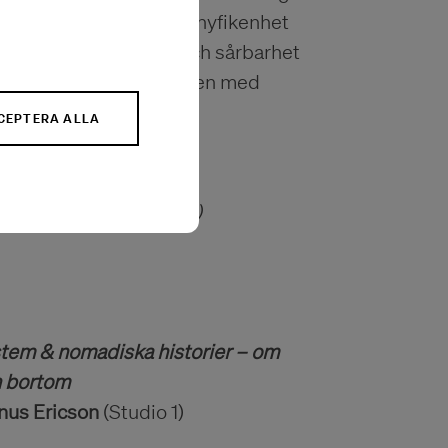
tioner väcker kroppens nyfikenhet
änslandet mellan lek och sårbarhet
d dig själv och kanske även med
CEPTERA ALLA
onstnärsnämnden
(Foajén)
stem & nomadiska historier – om
h bortom
us Ericson
(Studio 1)