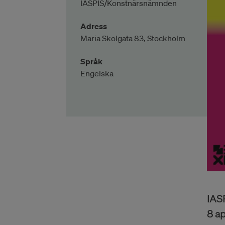
IASPIS/Konstnärsnämnden
Adress
Maria Skolgata 83, Stockholm
Språk
Engelska
IAS
8 ap