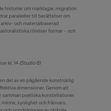
de historier om marklagar, migration
rar paralleller till berättelser om
arkiv- och materialbaserad
astoralistiska rörelser formar – och
ion kl. 14
(Studio 6)
 en del av en pågående konstnärlig
affektiva dimensioner. Genom att
cur samman poetiska konstellationer
 minne, synlighet och frånvaro.
er och uppdelningen av globala