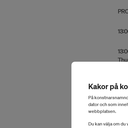
PR
13:
13:
Thu
Drop
(Pr
Kakor på k
13:
På konstnarsnamnden.
dator och som inneh
Imme
webbplatsen.
Du kan välja om du v
Hur