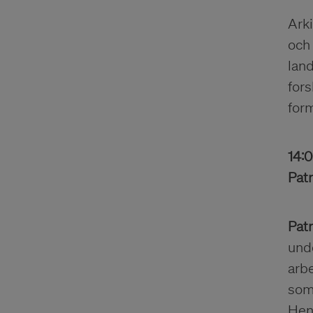
Arki
och 
lan
fors
form
14:
Patr
Patr
unde
arbe
som 
Hen