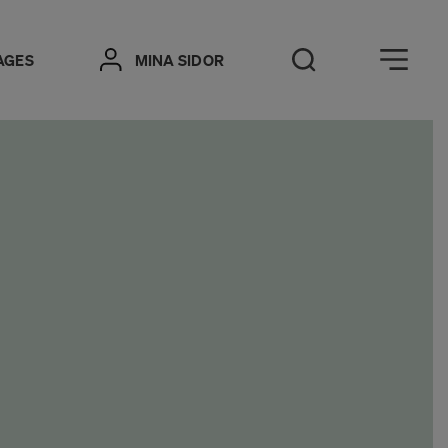
Öppna meny
AGES
MINA SIDOR
Öppna sök