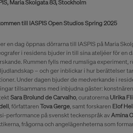
PIS, Maria Skolgata 83, Stockholm
kommen till IASPIS Open Studios Spring 2025
r en dag öppnas dörrarna till IASPIS på Maria Skolg
ografer i residens bjuder in till sina ateljéer för en
rskande. Rummen fylls med rumsliga experiment, rör
ljudlandskap – och ger inblickar i hur berättelser t
tioner. Under dagen bjuder de medverkande i reside
ningar tillsammans med inbjudna gäster: konstnäre
tekt
Sara Brolund de Carvalho
, curatorerna
Ulrika Fl
dell
, författaren
Tova Gerge
, samt forskaren
Elof He
si-performance på svenskt teckenspråk av
Amina O
ktikerna, frågorna och angelägenheterna som forma