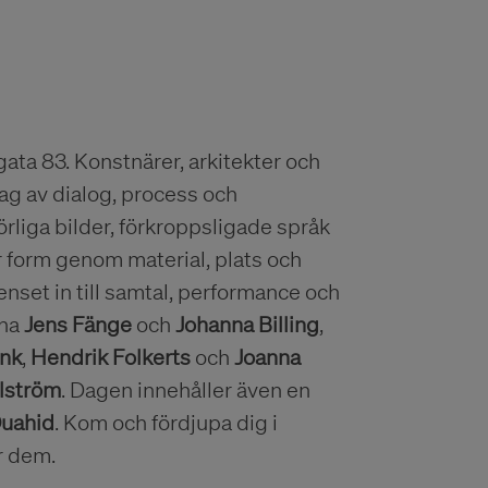
ata 83. Konstnärer, arkitekter och
 dag av dialog, process och
liga bilder, förkroppsligade språk
ar form genom material, plats och
nset in till samtal, performance och
rna
Jens Fänge
och
Johanna Billing
,
ink
,
Hendrik Folkerts
och
Joanna
llström
. Dagen innehåller även en
uahid
. Kom och fördjupa dig i
r dem.