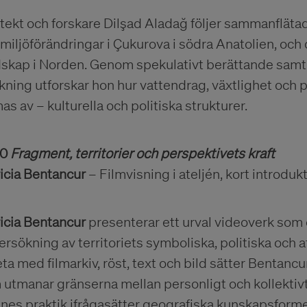
tekt och forskare Dilşad Aladağ följer sammanfläta
miljöförändringar i Çukurova i södra Anatolien, och d
dskap i Norden. Genom spekulativt berättande samt 
kning utforskar hon hur vattendrag, växtlighet och p
as av – kulturella och politiska strukturer.
00
Fragment, territorier och perspektivets kraft
icia Bentancur
– Filmvisning i ateljén, kort introdukt
icia Bentancur
presenterar ett urval videoverk som
rsökning av territoriets symboliska, politiska och 
ta med filmarkiv, röst, text och bild sätter Bentan
utmanar gränserna mellan personligt och kollektivt
nes praktik ifrågasätter geografiska kunskapsform