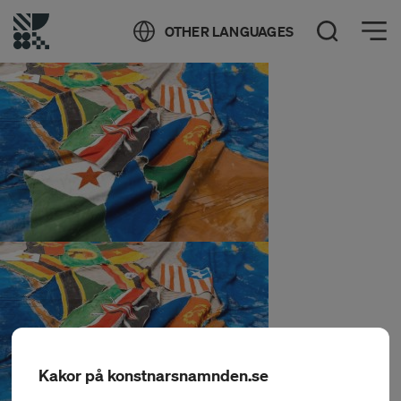
Öppna meny
OTHER LANGUAGES
Öppna sök
Kakor på konstnarsnamnden.se