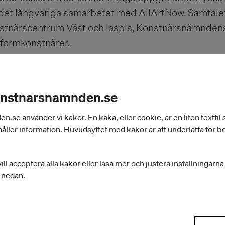
det långvariga samarbetet med AllArtNow. Samtalet
stnärscentrum Väst och Iaspis, Konstnärsnämndens i
 formkonstnärer.
ammad Ali (SYR/SVE) är en syrisk konstnär baserad 
idisciplinära konstnärliga praktik inbegriper teknike
onstnarsnamnden.se
t, måleri och teckning i ett utforskande av hur bet
se använder vi kakor. En kaka, eller cookie, är en liten textfil
 fokuserar ofta på vardagslivet och suddar ut grän
åller information. Huvudsyftet med kakor är att underlätta för 
vetna. Han har examen från avdelningen för måleri p
askus konsthögskola. Muhammads arbeten har ställ
ill acceptera alla kakor eller läsa mer och justera inställningarn
ien; Kalmar konstmuseum; Bornholms konstmuseum
r nedan.
and; Jönköpings läns museum; Scope Art, New York. 
yrka konsthall och Delfina Foundation, London och h
aspis Stockholm, oktober 2017–februari 2018.