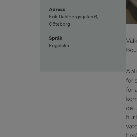
Adress
Erik Dahlbergsgatan 6,
Göteborg
Språk
Väl
Engelska
Bou
Abir
för
för 
kom
det
hur
var
berä