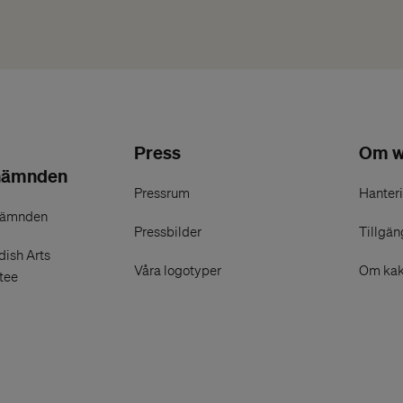
Press
Om w
nämnden
Pressrum
Hanteri
nämnden
Pressbilder
Tillgän
ish Arts
Våra logotyper
Om kak
tee