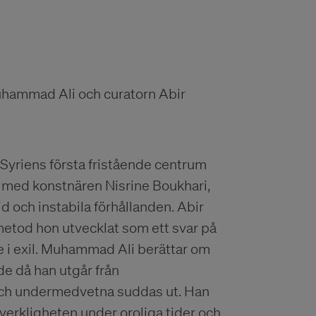
uhammad Ali och curatorn Abir
 Syriens första fristående centrum
 med konstnären Nisrine Boukhari,
id och instabila förhållanden. Abir
etod hon utvecklat som ett svar på
 i exil. Muhammad Ali berättar om
e då han utgår från
och undermedvetna suddas ut. Han
 verkligheten under oroliga tider och