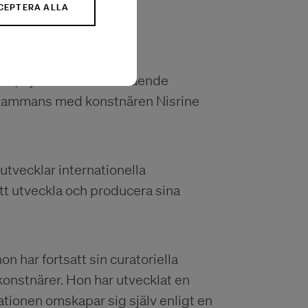
CEPTERA ALLA
ow, Syriens första fristående
lsammans med konstnären Nisrine
utvecklar internationella
tt utveckla och producera sina
n har fortsatt sin curatoriella
onstnärer. Hon har utvecklat en
sationen omskapar sig själv enligt en