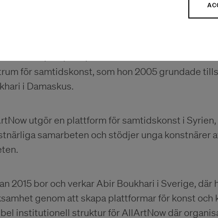
AC
p://www.mhd-ali.com
 Boukhari (SYR/SVE) är curator och chef för AllArtN
trum för samtidskonst, som hon 2005 grundade til
khari i Damaskus.
rtNow utgör en plattform för samtidskonst i Syrien, 
tnärliga samarbeten och stödjer unga konstnärer a
eten.
n 2015 bor och verkar Abir Boukhari i Sverige, där ho
samhet genom att skapa plattformar för konst och k
ibel institutionell struktur för AllArtNow där organi