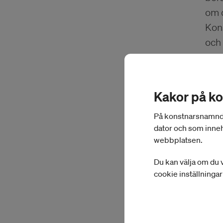
om 
Kon
och
Muh
mult
Kakor på k
kons
På konstnarsnamnden.
Han
dator och som inneh
omed
webbplatsen.
Dam
Du kan välja om du v
Syr
cookie inställninga
Finl
Botk
på I