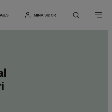
Öppna meny
AGES
MINA SIDOR
Öppna sök
al
i