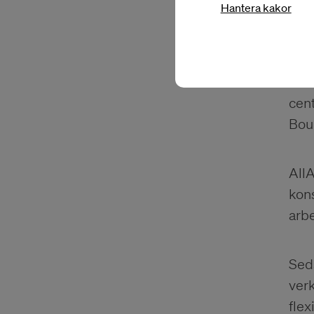
Hantera kakor
htt
Abir
cen
Bou
AllA
kons
arb
Seda
verk
flex