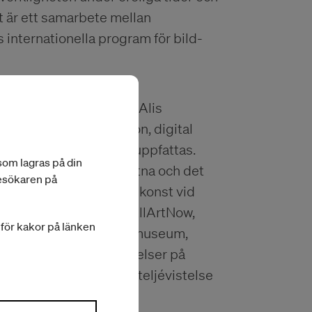
 är ett samarbete mellan
nternationella program för bild-
i Sverige sedan 2016. Alis
r som video, installation, digital
ydelse konstrueras och uppfattas.
 som lagras på din
serna mellan det medvetna och det
besökaren på
å institutionen för fri konst vid
ts ut på bland annat AllArtNow,
a för kakor på länken
, Danmark; Pori konstmuseum,
Han har haft ateljévistelser på
ar för närvarande en ateljévistelse