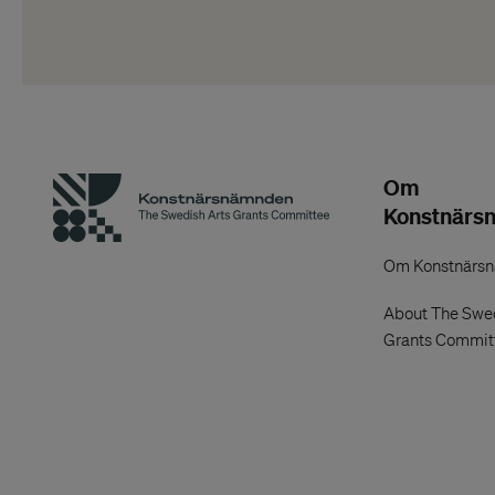
Om
Konstnärs
Om Konstnärs
About The Swed
Grants Commit