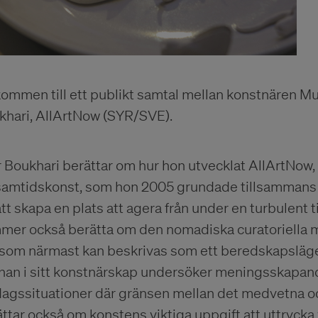
kommen till ett publikt samtal mellan konstnären M
khari, AllArtNow (SYR/SVE).
 Boukhari berättar om hur hon utvecklat AllArtNow,
 samtidskonst, som hon 2005 grundade tillsammans
att skapa en plats att agera från under en turbulent t
mer också berätta om den nomadiska curatoriella m
 som närmast kan beskrivas som ett beredskapsläge
 han i sitt konstnärskap undersöker meningsskapand
dagssituationer där gränsen mellan det medvetna 
ttar också om konstens viktiga uppgift att uttrycka