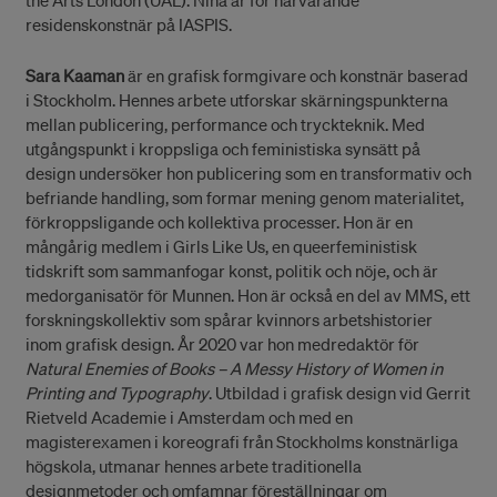
residenskonstnär på IASPIS.
Sara Kaaman
är en grafisk formgivare och konstnär baserad
i Stockholm. Hennes arbete utforskar skärningspunkterna
mellan publicering, performance och tryckteknik. Med
utgångspunkt i kroppsliga och feministiska synsätt på
design undersöker hon publicering som en transformativ och
befriande handling, som formar mening genom materialitet,
förkroppsligande och kollektiva processer. Hon är en
mångårig medlem i Girls Like Us, en queerfeministisk
tidskrift som sammanfogar konst, politik och nöje, och är
medorganisatör för Munnen. Hon är också en del av MMS, ett
forskningskollektiv som spårar kvinnors arbetshistorier
inom grafisk design. År 2020 var hon medredaktör för
Natural Enemies of Books – A Messy History of Women in
Printing and Typography
. Utbildad i grafisk design vid Gerrit
Rietveld Academie i Amsterdam och med en
magisterexamen i koreografi från Stockholms konstnärliga
högskola, utmanar hennes arbete traditionella
designmetoder och omfamnar föreställningar om