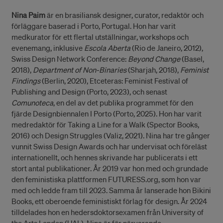
Nina Paim
är en brasiliansk designer, curator, redaktör och
förläggare baserad i Porto, Portugal. Hon har varit
medkurator för ett flertal utställningar, workshops och
evenemang, inklusive
Escola Aberta
(Rio de Janeiro, 2012),
Swiss Design Network Conference:
Beyond Change
(Basel,
2018),
Department of Non-Binaries
(Sharjah, 2018),
Feminist
Findings
(Berlin, 2020), Etceteras: Feminist Festival of
Publishing and Design (Porto, 2023), och senast
Comunoteca
, en del av det publika programmet för den
fjärde Designbiennalen I Porto (Porto, 2025). Hon har varit
medredaktör för Taking a Line for a Walk (Spector Books,
2016) och Design Struggles (Valiz, 2021). Nina har tre gånger
vunnit Swiss Design Awards och har undervisat och föreläst
internationellt, och hennes skrivande har publicerats i ett
stort antal publikationer. År 2019 var hon med och grundade
den feministiska plattformen FUTURESS.org, som hon var
med och ledde fram till 2023. Samma år lanserade hon Bikini
Books, ett oberoende feministiskt förlag för design. År 2024
tilldelades hon en hedersdoktorsexamen från University of
the Arts London (UAL). Nina är för närvarande