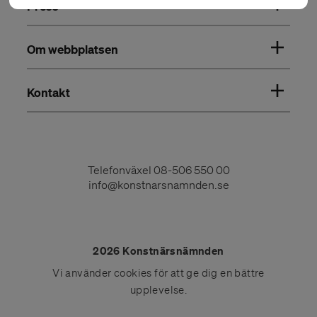
Press
Om webbplatsen
Kontakt
Telefonväxel
08-506 550 00
info@konstnarsnamnden.se
2026 Konstnärsnämnden
Vi använder
cookies
för att ge dig en bättre
upplevelse.