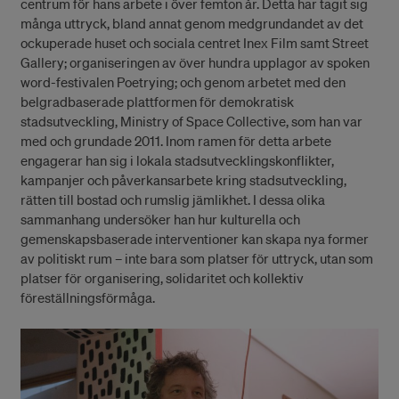
centrum för hans arbete i över femton år. Detta har tagit sig
många uttryck, bland annat genom medgrundandet av det
ockuperade huset och sociala centret Inex Film samt Street
Gallery; organiseringen av över hundra upplagor av spoken
word-festivalen Poetrying; och genom arbetet med den
belgradbaserade plattformen för demokratisk
stadsutveckling, Ministry of Space Collective, som han var
med och grundade 2011. Inom ramen för detta arbete
engagerar han sig i lokala stadsutvecklingskonflikter,
kampanjer och påverkansarbete kring stadsutveckling,
rätten till bostad och rumslig jämlikhet. I dessa olika
sammanhang undersöker han hur kulturella och
gemenskapsbaserade interventioner kan skapa nya former
av politiskt rum – inte bara som platser för uttryck, utan som
platser för organisering, solidaritet och kollektiv
föreställningsförmåga.