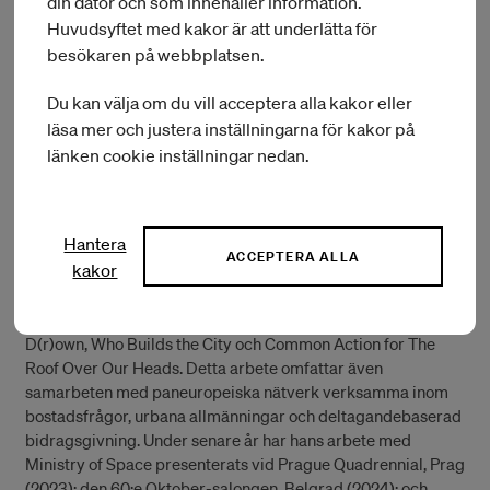
din dator och som innehåller information.
gemenskap och politiskt rum? Stockholm, med sina
särskilda traditioner av urban självorganisering och
Huvudsyftet med kakor är att underlätta för
kooperativa modeller, erbjuder ett fruktbart sammanhang
besökaren på webbplatsen.
för att undersöka dessa frågor ur nya perspektiv och ta med
sig nya insikter in i sitt fortsatta arbete.
Du kan välja om du vill acceptera alla kakor eller
läsa mer och justera inställningarna för kakor på
Marko Aksentijević har en masterexamen i statsvetenskap
länken cookie inställningar nedan.
från Faculty of Political Science vid University of Belgrade
och studerade vid Bard Globalization and International
Affairs Program i New York (2005). Vid sidan av sitt arbete
Hantera
med Ministry of Space Collective har han varit verksam i ett
ACCEPTERA ALLA
kakor
brett spektrum av grupper – från grannskapsförsamlingar
och kampanjkoalitioner till bostadsrörelser och
municipalistiska plattformar, däribland Don’t Let Belgrade
D(r)own, Who Builds the City och Common Action for The
Roof Over Our Heads. Detta arbete omfattar även
samarbeten med paneuropeiska nätverk verksamma inom
bostadsfrågor, urbana allmänningar och deltagandebaserad
bidragsgivning. Under senare år har hans arbete med
Ministry of Space presenterats vid Prague Quadrennial, Prag
(2023); den 60:e Oktober-salongen, Belgrad (2024); och