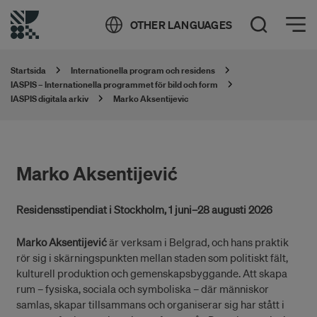
Öppna meny
OTHER LANGUAGES
Öppna sök
Startsida
Internationella program och residens
IASPIS – Internationella programmet för bild och form
IASPIS digitala arkiv
Marko Aksentijevic
Marko Aksentijević
Residensstipendiat i Stockholm, 1 juni–28 augusti 2026
Marko Aksentijević
är verksam i Belgrad, och hans praktik
rör sig i skärningspunkten mellan staden som politiskt fält,
kulturell produktion och gemenskapsbyggande. Att skapa
rum – fysiska, sociala och symboliska – där människor
samlas, skapar tillsammans och organiserar sig har stått i