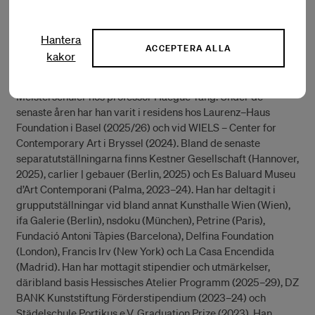
verktyg som kan stödja kommande projekt, samtidigt som
han engagerar sig i den lokala kontexten i Malmö under de
tre månaderna.
Hantera
ACCEPTERA ALLA
kakor
Ian Waelder (f. Madrid, 1993) tog examen i fri konst vid
Städelschule i Frankfurt am Main 2023, där han var
Meisterschüler hos professor Haegue Yang. Under de
senaste åren har han varit i residens hos Laurenz–Haus
Foundation i Basel (2025/26) och vid WIELS – Center for
Contemporary Art i Bryssel (2024). Bland de senaste
separatutställningarna finns Kestner Gesellschaft (Hannover,
2025), carlier | gebauer (Berlin, 2025) och Es Baluard Museu
d’Art Contemporani (Palma, 2023–24). Han har deltagit i
grupputställningar vid bland annat Kunsthalle Wien (Wien),
ifa Galerie (Berlin), nsdoku (München), Petrine (Paris),
Fundació Antoni Tàpies (Barcelona), Delfina Foundation
(London), Francis Irv (New York) och La Casa Encendida
(Madrid). Han har mottagit stipendier och utmärkelser,
däribland basis Hessisches Atelier Programm (2025–29), DZ
BANK Kunststiftung Förderstipendium (2023–24) och
Städelschule Portikus e.V. Graduation Prize (2023). Han