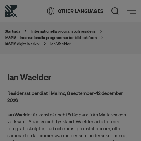
Öppna meny
OTHER LANGUAGES
Öppna sök
Startsida
Internationella program och residens
IASPIS – Internationella programmet för bild och form
IASPIS digitala arkiv
Ian Waelder
Ian Waelder
Residensstipendiat i Malmö, 8 september–12 december
2026
Ian Waelder
är konstnär och förläggare från Mallorca och
verksam i Spanien och Tyskland. Waelder arbetar med
fotografi, skulptur, ljud och rumsliga installationer, ofta
sammanförda i immersiva miljöer som undersöker minne,