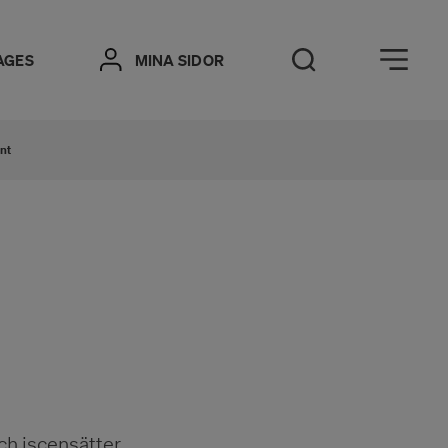
Öppna meny
AGES
MINA SIDOR
Öppna sök
nt
ch iscensätter