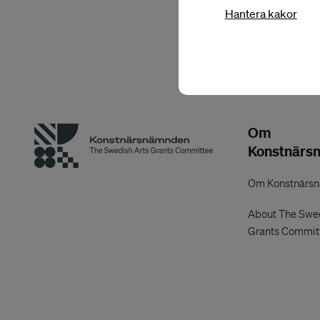
Baltic Circle-festi
Hantera kakor
Yahalomi och Omer K
Om
Konstnärs
Om Konstnärs
About The Swed
Grants Commit