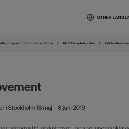
OTHER LANGU
nella programmet för bild och form
IASPIS digitala arkiv
Public Moveme
ovement
r i Stockholm 18 maj – 8 juni 2019
r en performativ forskningsgrupp som undersöker o