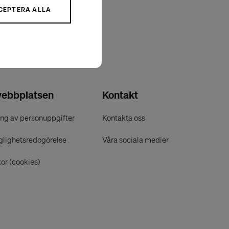
ecember 2006 av Dana
CEPTERA ALLA
et för gruppen.
ebbplatsen
Kontakt
ng av personuppgifter
Kontakta oss
glighetsredogörelse
Våra sociala medier
or (cookies)