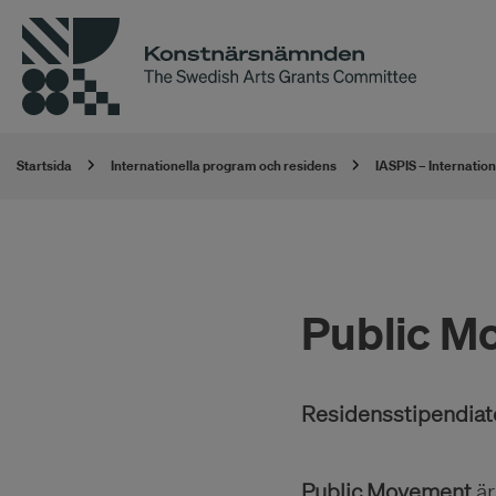
Startsida
Internationella program och residens
IASPIS – Internatio
Public M
Residensstipendiate
Public Movement
ä