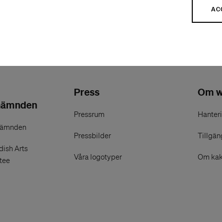
valen, Helsingfors. Public Movement grundades i d
AC
rieger. 2011 tog Yahalomi ensam över direktörskap
Press
Om w
nämnden
Pressrum
Hanteri
nämnden
Pressbilder
Tillgän
ish Arts
Våra logotyper
Om kak
tee