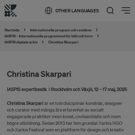
Öppna meny
OTHER LANGUAGES
Öppna sök
Startsida
Internationella program och residens
IASPIS – Internationella programmet för bild och form
IASPIS digitala arkiv
Christina Skarpari
Christina Skarpari
IASPIS expertbesök i Stockholm och Växjö, 12 – 17 maj, 2025
Christina Skarpari
är en tvärdisciplinär konstnär, designer
och curator med många års erfarenhet av socialt
engagerade praktiker inom konst, civilsamhälle och inom
högre utbildning. Sedan 2013 har hon grundat Xarkis NGO
och Xarkis Festival som en plattform för design och kreativ