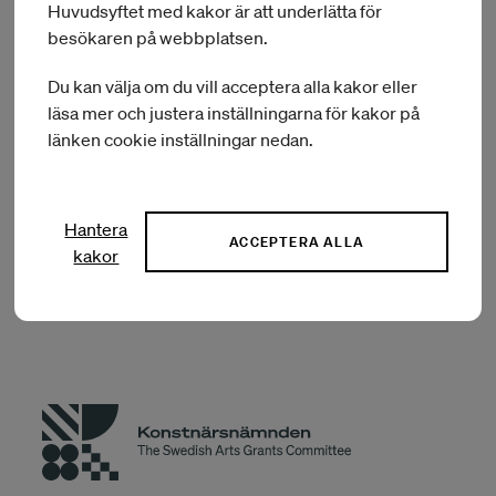
Huvudsyftet med kakor är att underlätta för
inom samtida konst och design. Hon arbetar för närvarande
med sin doktorsexamen vid Central Saint Martins för att
besökaren på webbplatsen.
utveckla en designmetodik för att engagera
utrotningshotade hantverksarv.
Du kan välja om du vill acceptera alla kakor eller
läsa mer och justera inställningarna för kakor på
länken cookie inställningar nedan.
Tillbaka till IASPIS Expertbesök
Hantera
ACCEPTERA ALLA
IASPIS tidigare expertbesök
kakor