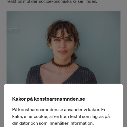
reaktion mot den socioekonomiska kriser i tiden.
Kakor på konstnarsnamnden.se
Christina Skarpari
På konstnarsnamnden.se använder vi kakor. En
kaka, eller cookie, är en liten textfil som lagras på
Hon har lett mer än 30 projekt för att främja
din dator och som innehåller information.
samhällsengagemang, deltagandemetoder och innovation