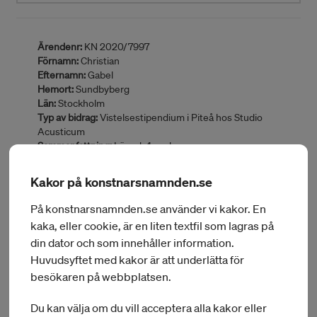
Ärendenr:
KN 2020/7997
Förnamn:
Christian
Efternamn:
Gabel
Hemort:
Sundbyberg
Län:
Stockholm
Typ av bidrag:
Vistelsestipendium i Piteå hos Studio
Acusticum
Sammanfattning:
Längd: 4 veckor
BEVILJAT BELOPP:
40 000 kr
Kakor på konstnarsnamnden.se
På konstnarsnamnden.se använder vi kakor. En
kaka, eller cookie, är en liten textfil som lagras på
Ärendenr:
KN 2020/7651
din dator och som innehåller information.
Förnamn:
Per
Huvudsyftet med kakor är att underlätta för
Efternamn:
Störby Jutbring
besökaren på webbplatsen.
Hemort:
Enskededalen
Län:
Stockholm
Du kan välja om du vill acceptera alla kakor eller
Typ av bidrag:
Vistelsestipendium i Piteå hos Studio