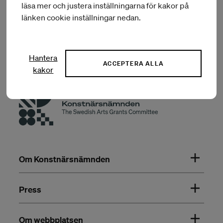
Acusticum
läsa mer och justera inställningarna för kakor på
Sammanfattning:
Längd: 4 veckor
länken cookie inställningar nedan.
BEVILJAT BELOPP:
40 000 kr
Hantera
ACCEPTERA ALLA
kakor
Om Konstnärsnämnden
Press
Om webbplatsen