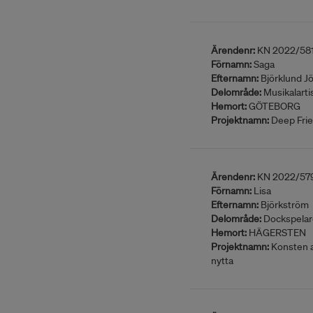
Ärendenr:
KN 2022/58
Förnamn:
Saga
Efternamn:
Björklund J
Delområde:
Musikalarti
Hemort:
GÖTEBORG
Projektnamn:
Deep Frie
Ärendenr:
KN 2022/57
Förnamn:
Lisa
Efternamn:
Björkström
Delområde:
Dockspelar
Hemort:
HÄGERSTEN
Projektnamn:
Konsten at
nytta