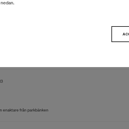
r nedan.
ng över några förluster
80
AC
sör
Apokalyps, nu!)
13
en enaktare från parkbänken