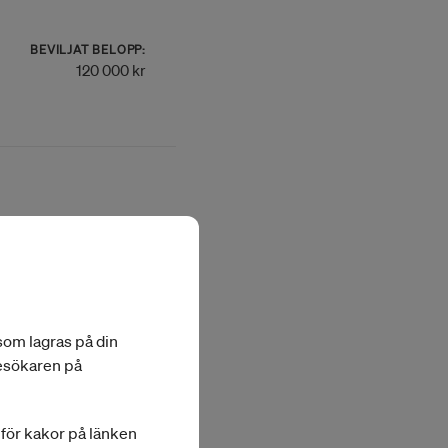
BEVILJAT BELOPP:
120 000 kr
BEVILJAT BELOPP:
120 000 kr
 som lagras på din
besökaren på
BEVILJAT BELOPP:
90 000 kr
a för kakor på länken