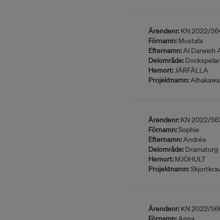
Ärendenr:
KN 2022/56
Förnamn:
Mustafa
Efternamn:
Al Darwish 
Delområde:
Dockspelar
Hemort:
JÄRFÄLLA
Projektnamn:
Alhakawat
Ärendenr:
KN 2022/56
Förnamn:
Sophie
Efternamn:
Andrée
Delområde:
Dramaturg
Hemort:
MJÖHULT
Projektnamn:
Skjortkrav
Ärendenr:
KN 2022/56
Förnamn:
Anna