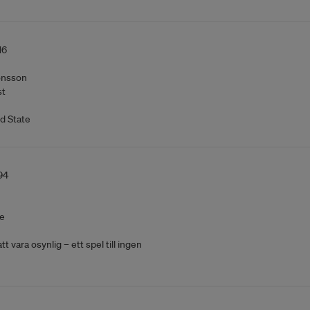
16
önsson
st
d State
94
e
t vara osynlig – ett spel till ingen