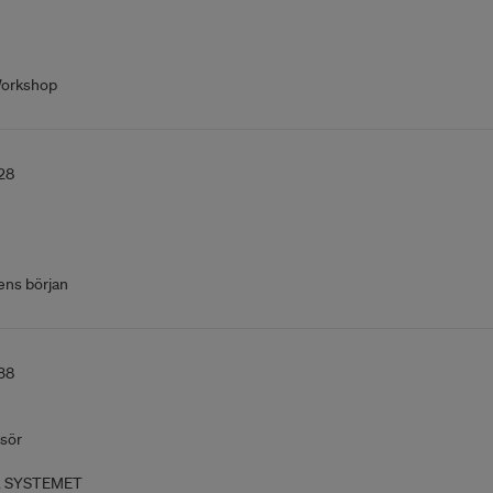
orkshop
28
ens början
38
sör
A SYSTEMET