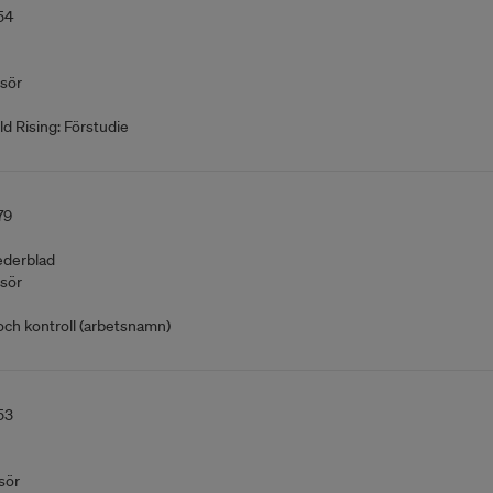
54
sör
ld Rising: Förstudie
79
ederblad
sör
och kontroll (arbetsnamn)
53
sör