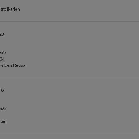
trollkarlen
23
sör
EN
 elden Redux
02
sör
ein