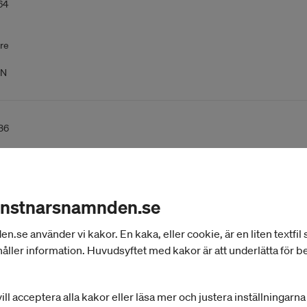
64
re
ON
36
sör
ar
onstnarsnamnden.se
se använder vi kakor. En kaka, eller cookie, är en liten textfil
åller information. Huvudsyftet med kakor är att underlätta för 
96
ill acceptera alla kakor eller läsa mer och justera inställningarn