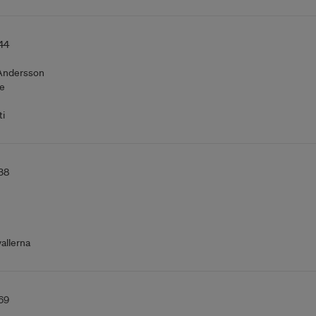
44
Andersson
e
i
38
allerna
69