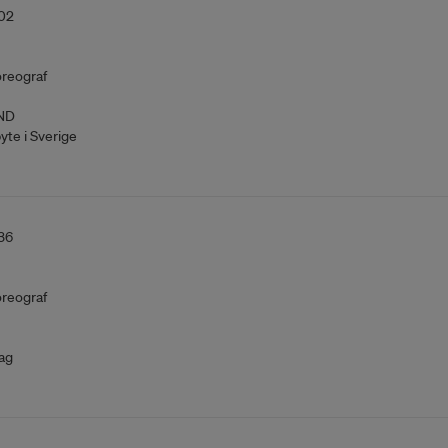
02
reograf
ND
yte i Sverige
36
reograf
ag