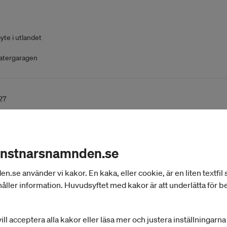
yte i utlandet
atergaragen
27
reograf
V
onstnarsnamnden.se
ag
se använder vi kakor. En kaka, eller cookie, är en liten textfil
åller information. Huvudsyftet med kakor är att underlätta för 
37
ill acceptera alla kakor eller läsa mer och justera inställningarn