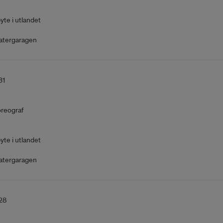
yte i utlandet
atergaragen
31
reograf
yte i utlandet
atergaragen
28