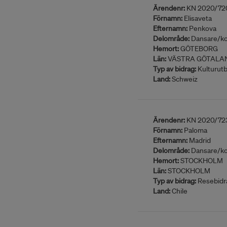
Ärendenr:
KN 2020/72
Förnamn:
Elisaveta
Efternamn:
Penkova
Delområde:
Dansare/ko
Hemort:
GÖTEBORG
Län:
VÄSTRA GÖTALA
Typ av bidrag:
Kulturutb
Land:
Schweiz
Ärendenr:
KN 2020/72
Förnamn:
Paloma
Efternamn:
Madrid
Delområde:
Dansare/ko
Hemort:
STOCKHOLM
Län:
STOCKHOLM
Typ av bidrag:
Resebidr
Land:
Chile