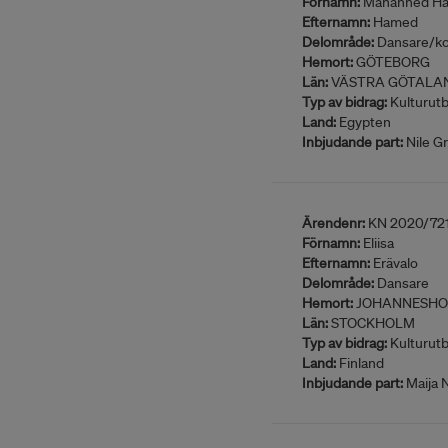
Förnamn:
Mahanned H
Efternamn:
Hamed
Delområde:
Dansare/ko
Hemort:
GÖTEBORG
Län:
VÄSTRA GÖTALA
Typ av bidrag:
Kulturutb
Land:
Egypten
Inbjudande part:
Nile G
Ärendenr:
KN 2020/72
Förnamn:
Eliisa
Efternamn:
Erävalo
Delområde:
Dansare
Hemort:
JOHANNESHO
Län:
STOCKHOLM
Typ av bidrag:
Kulturutb
Land:
Finland
Inbjudande part:
Maija 