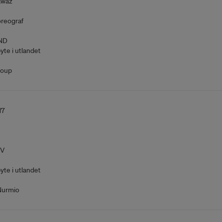
awaz
reograf
ND
yte i utlandet
roup
17
V
yte i utlandet
Nurmio