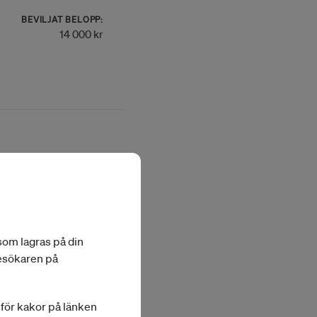
BEVILJAT BELOPP:
14 000 kr
BEVILJAT BELOPP:
9 000 kr
 som lagras på din
besökaren på
a för kakor på länken