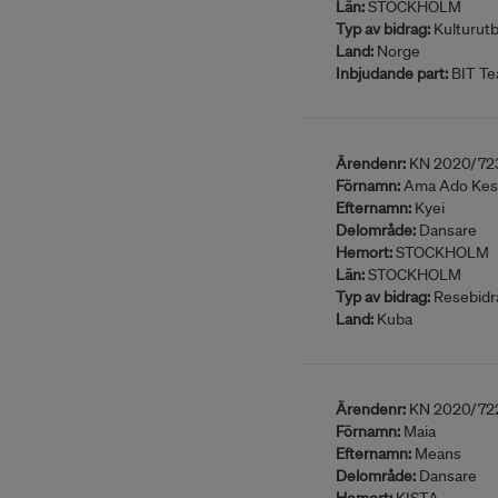
Län:
STOCKHOLM
Typ av bidrag:
Kulturutb
Land:
Norge
Inbjudande part:
BIT Te
Ärendenr:
KN 2020/72
Förnamn:
Ama Ado Kes
Efternamn:
Kyei
Delområde:
Dansare
Hemort:
STOCKHOLM
Län:
STOCKHOLM
Typ av bidrag:
Resebidr
Land:
Kuba
Ärendenr:
KN 2020/72
Förnamn:
Maia
Efternamn:
Means
Delområde:
Dansare