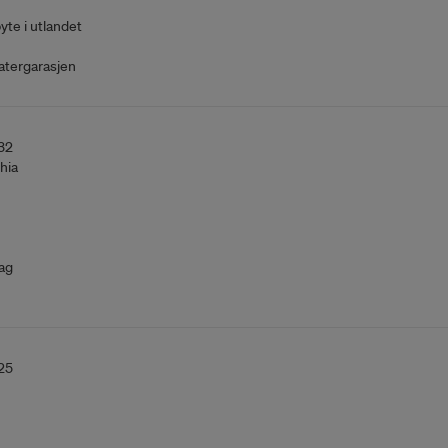
yte i utlandet
atergarasjen
32
hia
ag
25