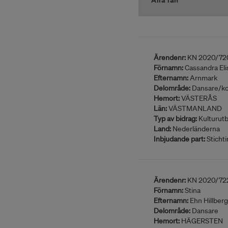
Ärendenr:
KN 2020/72
Förnamn:
Cassandra Eli
Efternamn:
Arnmark
Delområde:
Dansare/ko
Hemort:
VÄSTERÅS
Län:
VÄSTMANLAND
Typ av bidrag:
Kulturutb
Land:
Nederländerna
Inbjudande part:
Sticht
Ärendenr:
KN 2020/72
Förnamn:
Stina
Efternamn:
Ehn Hillberg
Delområde:
Dansare
Hemort:
HÄGERSTEN