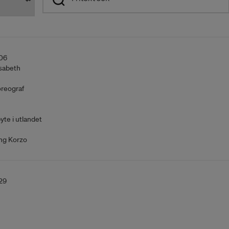
06
sabeth
reograf
yte i utlandet
ing Korzo
29