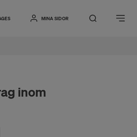
Öppna meny
AGES
MINA SIDOR
Öppna sök
drag inom