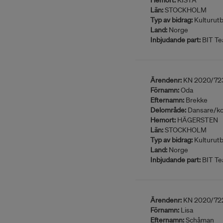
Hemort:
KISTA
Län:
STOCKHOLM
Typ av bidrag:
Kulturutb
Land:
Norge
Inbjudande part:
BIT Te
Ärendenr:
KN 2020/72
Förnamn:
Oda
Efternamn:
Brekke
Delområde:
Dansare/ko
Hemort:
HÄGERSTEN
Län:
STOCKHOLM
Typ av bidrag:
Kulturutb
Land:
Norge
Inbjudande part:
BIT Te
Ärendenr:
KN 2020/72
Förnamn:
Lisa
Efternamn:
Schåman