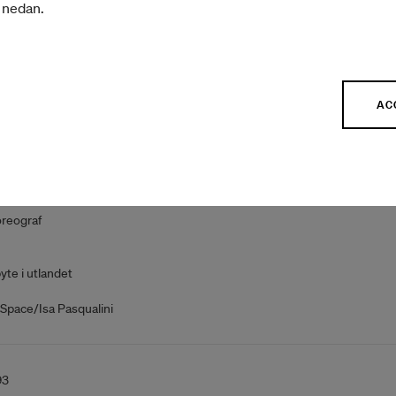
r nedan.
reograf
ag
AC
26
reograf
yte i utlandet
Space/Isa Pasqualini
93