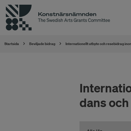
Startsida
Beviljade bidrag
Internationellt utbyte och resebidrag in
Internati
dans och