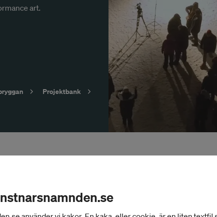
formance art.
bryggan
Projektbank
onstnarsnamnden.se
se använder vi kakor. En kaka, eller cookie, är en liten textfil