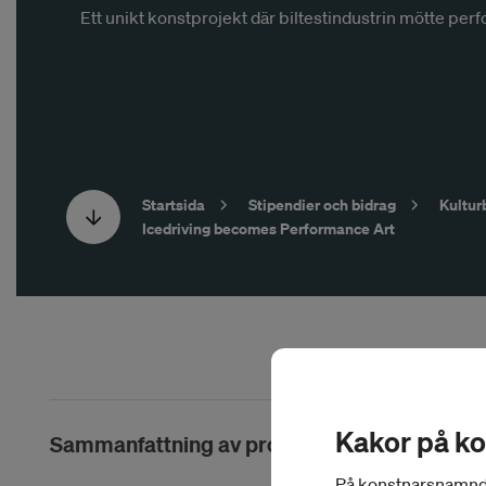
Ett unikt konstprojekt där biltestindustrin mötte per
Startsida
Stipendier och bidrag
Kultur
Icedriving becomes Performance Art
Kakor på k
Sammanfattning av projektet
På konstnarsnamnden.