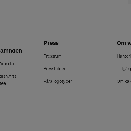
er teknologien bag testningen.
t. Det fremstår som om de ER bekræftede, så
fra. Et svagt punkt i ansøgningen er
rbejdet. ”Vi vill även skapa nya möjligheter
Press
Om w
nämnden
ärligt” virker ikke så overbevisende. Det kan
Pressrum
Hanteri
ndustriens engagement skyldes nok i første
nämnden
me og dokumentation i forbindelse med 50 års
Pressbilder
Tillgän
ish Arts
Våra logotyper
Om kak
tee
konstform och en förvisso hemlig bransch men
emligt innehåll åtminstone. Ansökan lyfter