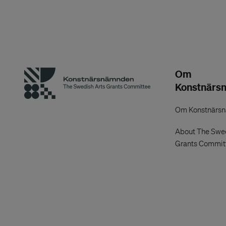
virksomheder og deres ingeniører, der udvikl
Samarbejdspartnerne er det springende punk
det har jeg vurderet projektets holdbarhed ud 
formodningen om hvad firmaerne får ud af sama
Om
Konstnärs
för ingenjörerna att tänka nytt och mer konstn
forhåbentlig opstå som sidegevinst, men bili
Om Konstnärs
omgang at de får lokal omtale, indhold, rekla
About The Swed
jubilæet.
Grants Commit
Andre bedömaren
En spännande crossover mellan en rätt smal 
där bilintresset får anses superfolkligt. Ett h