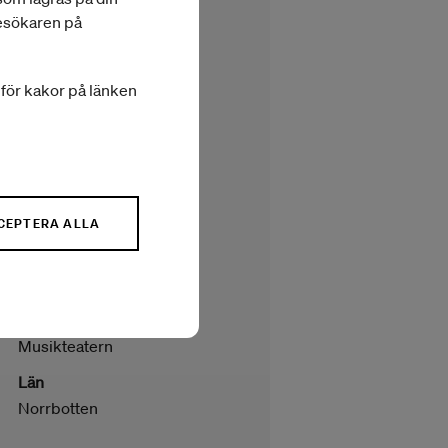
Icedriving becomes
besökaren på
Performance Art
Beviljat belopp
a för kakor på länken
510 000 kr
Program
Konstnärlig förnyelse
Bidragsform
Projektbidrag
CEPTERA ALLA
År
2022
Projektägare
Musikteatern
Län
Norrbotten