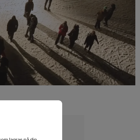
Dick Schwarz
Projekttitel
 som lagras på din