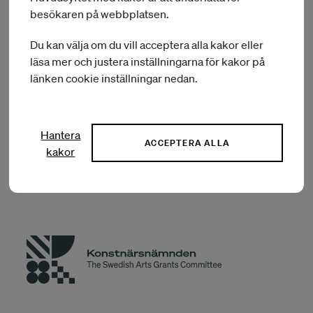
Konstnärsnämnden har i uppdrag att bevaka och informera
besökaren på webbplatsen.
om skatte- och trygghetssystemens funktion i relation till
konstnärers verksamhet. Våra handböcker vänder sig direkt
Du kan välja om du vill acceptera alla kakor eller
till yrkesverksamma konstnärer med vägledande
läsa mer och justera inställningarna för kakor på
information i olika frågor. Handböckerna är en del av vår
länken cookie inställningar nedan.
information till konstnärer genom Konstnärsguiden.
Hantera
Läs handboken här
ACCEPTERA ALLA
kakor