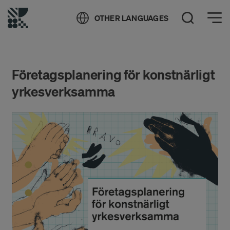
Öppna meny
OTHER LANGUAGES
Öppna sök
Företagsplanering för konstnärligt
yrkesverksamma