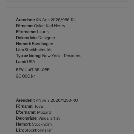
Ärendenr:
KN Ans 2026/966-RU
Förnamn:
Oskar Karl Henry
Efternamn:
Laurin
Delområde:
Designer
Hemort:
Bandhagen
Län:
Stockholms län
Typ av bidrag:
New York – Residens
Land:
USA
BEVILJAT BELOPP:
90 000 kr
Ärendenr:
KN Ans 2026/1258-RU
Förnamn:
Tova
Efternamn:
Mozard
Delområde:
Visual artist
Hemort:
Stockholm
Län:
Stockholms län