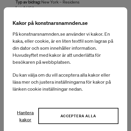
Typ av bidrag:
New York – Residens
Land:
USA
BEVILJAT BELOPP:
90 000 kr
Kakor på konstnarsnamnden.se
På konstnarsnamnden.se använder vi kakor. En
kaka, eller cookie, är en liten textfil som lagras på
Ärendenr:
KN Ans 2026/1210-RU
din dator och som innehåller information.
Förnamn:
Carina
Huvudsyftet med kakor är att underlätta för
Efternamn:
Solothurnmann
besökaren på webbplatsen.
Delområde:
Visual artist
Hemort:
Malmö
Du kan välja om du vill acceptera alla kakor eller
Län:
Skåne län
Typ av bidrag:
New York – Residens
läsa mer och justera inställningarna för kakor på
Land:
USA
länken cookie inställningar nedan.
BEVILJAT BELOPP:
90 000 kr
Hantera
ACCEPTERA ALLA
kakor
Ärendenr:
KN Ans 2026/1102-RU
Förnamn:
Martine