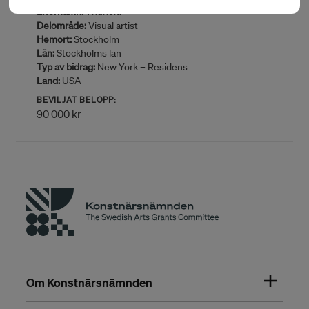
Efternamn:
Thunold
Delområde:
Visual artist
Hemort:
Stockholm
Län:
Stockholms län
Typ av bidrag:
New York – Residens
Land:
USA
BEVILJAT BELOPP:
90 000 kr
Om Konstnärsnämnden