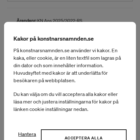
Ärendenr:
KN Ans 2025/3022-RS
Förnamn:
Saga
Efternamn:
Gärde
Kakor på konstnarsnamnden.se
Delområde:
Teaterregissör
Hemort:
Bagarmossen
På konstnarsnamnden.se använder vi kakor. En
Län:
Stockholms län
kaka, eller cookie, är en liten textfil som lagras på
Typ av bidrag:
Stockholm
Sammanfattning:
Residens på Bastionen, Malmö
din dator och som innehåller information.
Huvudsyftet med kakor är att underlätta för
BEVILJAT BELOPP:
20 000 kr
besökaren på webbplatsen.
Du kan välja om du vill acceptera alla kakor eller
läsa mer och justera inställningarna för kakor på
länken cookie inställningar nedan.
Hantera
ACCEPTERA ALLA