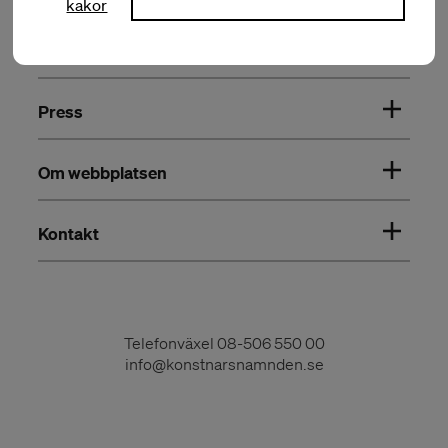
kakor
Om Konstnärsnämnden
Press
Om webbplatsen
Kontakt
Telefonväxel
08-506 550 00
info@konstnarsnamnden.se